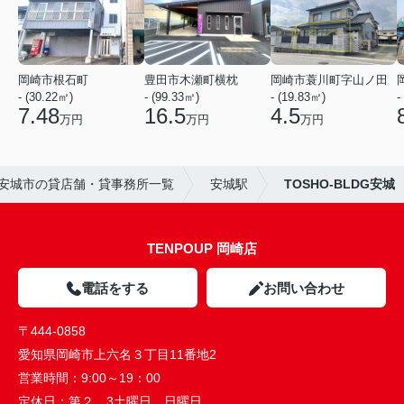
岡崎市根石町
豊田市木瀬町横枕
岡崎市蓑川町字山ノ田
- (30.22㎡)
- (99.33㎡)
- (19.83㎡)
-
7.48
16.5
4.5
万円
万円
万円
安城市の貸店舗・貸事務所一覧
安城駅
TOSHO-BLDG安城
TENPOUP 岡崎店
電話をする
お問い合わせ
〒444-0858
愛知県岡崎市上六名３丁目11番地2
営業時間：
9:00～19：00
定休日：
第２、3土曜日 日曜日