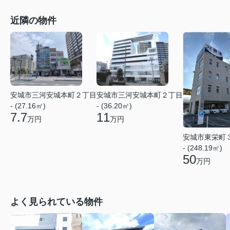
近隣の物件
安城市三河安城本町２丁目
安城市三河安城本町２丁目
- (27.16㎡)
- (36.20㎡)
7.7
11
万円
万円
安城市東栄町
- (248.19㎡)
50
万円
よく見られている物件