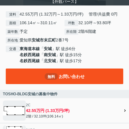
【外観パース】
42.55万円 (1.32万円～1.33万円/坪) 管理/共益費 0円
賃料
106.14㎡～310.11㎡
32.10坪～93.80坪
面積
坪数
予定
2階/6階建
築年数
所在階
愛知県
安城市
末広町
2番7号
所在地
東海道本線
「
安城
」駅 徒歩6分
交通
名鉄西尾線
「
南安城
」駅 徒歩15分
名鉄西尾線
「
北安城
」駅 徒歩17分
お問い合わせ
無料
TOSHO-BLDG安城の募集中物件
2C
42.55万円 (1.33万円/坪)
2階 / 32.10坪(106.14㎡)