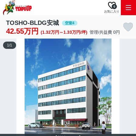
0
お気に入り
TOSHO-BLDG安城
空室4
42.55万円
(1.32万円～1.33万円/坪)
管理/共益費 0円
1
/
1