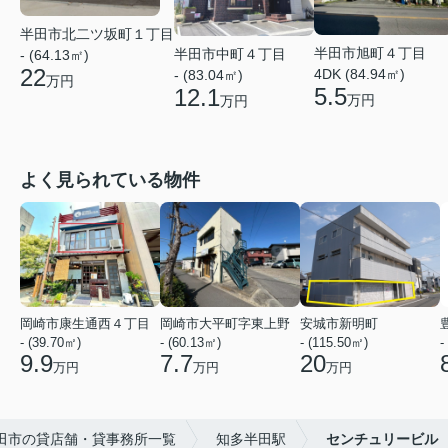
半田市北二ツ坂町１丁目
半田市旭町４丁目
半田市中町４丁目
- (64.13㎡)
22
4DK (84.94㎡)
- (83.04㎡)
万円
5.5
12.1
万円
万円
よく見られている物件
岡崎市康生通西４丁目
岡崎市大平町字東上野
安城市新明町
- (39.70㎡)
- (60.13㎡)
- (115.50㎡)
-
9.9
7.7
20
万円
万円
万円
田市の貸店舗・貸事務所一覧
知多半田駅
センチュリービル