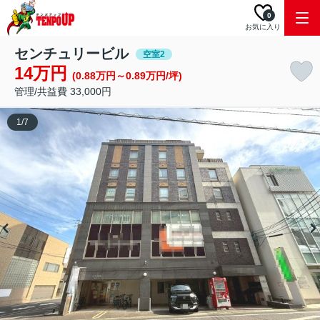
0
お気に入り
センチュリービル
空室2
14万円
(0.88万円～0.89万円/坪)
管理/共益費 33,000円
1
/
7