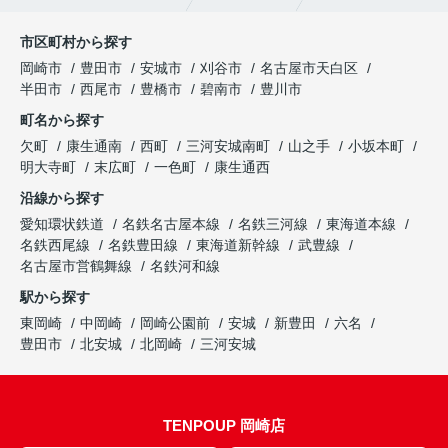
市区町村から探す
岡崎市
豊田市
安城市
刈谷市
名古屋市天白区
半田市
西尾市
豊橋市
碧南市
豊川市
町名から探す
欠町
康生通南
西町
三河安城南町
山之手
小坂本町
明大寺町
末広町
一色町
康生通西
沿線から探す
愛知環状鉄道
名鉄名古屋本線
名鉄三河線
東海道本線
名鉄西尾線
名鉄豊田線
東海道新幹線
武豊線
名古屋市営鶴舞線
名鉄河和線
駅から探す
東岡崎
中岡崎
岡崎公園前
安城
新豊田
六名
豊田市
北安城
北岡崎
三河安城
TENPOUP 岡崎店