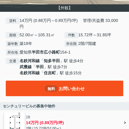
【外観】
14万円 (0.88万円～0.89万円/坪) 管理/共益費 33,000
賃料
円
52.00㎡～105.31㎡
15.72坪～31.85坪
面積
坪数
築18年
2階/7階建
築年数
所在階
愛知県
半田市
広小路町
154-1
所在地
名鉄河和線
「
知多半田
」駅 徒歩4分
交通
武豊線
「
半田
」駅 徒歩7分
名鉄河和線
「
住吉町
」駅 徒歩15分
お問い合わせ
無料
センチュリービルの募集中物件
2B
14万円 (0.89万円/坪)
2階 / 15.72坪(52.00㎡)