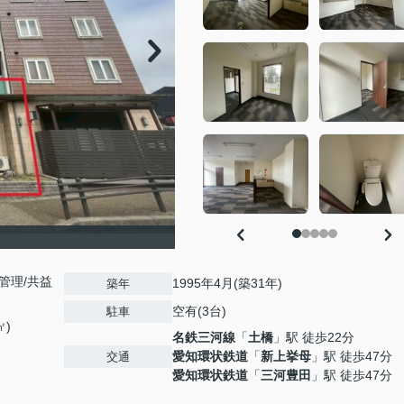
理/共益
1995年4月(築31年)
築年
空有(3台)
駐車
㎡)
名鉄三河線
「
土橋
」駅 徒歩22分
愛知環状鉄道
「
新上挙母
」駅 徒歩47分
交通
愛知環状鉄道
「
三河豊田
」駅 徒歩47分