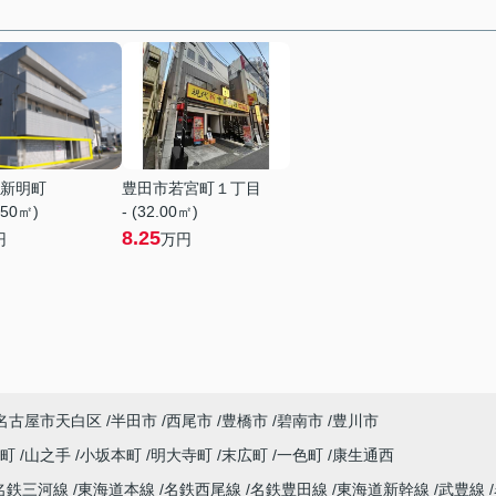
新明町
豊田市若宮町１丁目
.50㎡)
- (32.00㎡)
8.25
円
万円
名古屋市天白区
半田市
西尾市
豊橋市
碧南市
豊川市
南町
山之手
小坂本町
明大寺町
末広町
一色町
康生通西
名鉄三河線
東海道本線
名鉄西尾線
名鉄豊田線
東海道新幹線
武豊線