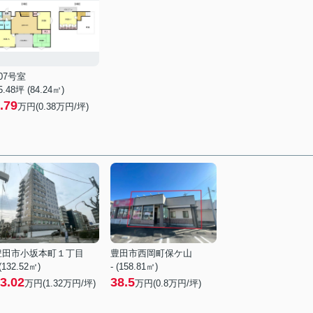
07号室
5.48坪 (84.24㎡)
.79
万円(0.38万円/坪)
豊田市小坂本町１丁目
豊田市西岡町保ケ山
 (132.52㎡)
- (158.81㎡)
3.02
38.5
万円(
1.32
万円/坪)
万円(
0.8
万円/坪)