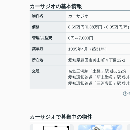
カーサジオの基本情報
物件名
カーサジオ
価格
8.69万円(0.38万円～0.95万円/坪)
管理/共益費
0円～7,000円
築年月
1995年4月（築31年）
所在地
愛知県
豊田市
美山町
４丁目12-1
交通
名鉄三河線
「
土橋
」駅 徒歩22分
愛知環状鉄道
「
新上挙母
」駅 徒歩
愛知環状鉄道
「
三河豊田
」駅 徒歩
カーサジオで募集中の物件