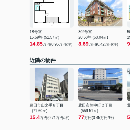
1B号室
302号室
5
15.59坪 (51.57㎡)
20.58坪 (68.04㎡)
2
14.85
8.69
9
万円(0.95万円/坪)
万円(0.42万円/坪)
近隣の物件
豊田市山之手８丁目
豊田市陣中町２丁目
- (71.60㎡)
- (559.51㎡)
-
15.4
77
5
万円(
0.71
万円/坪)
万円(
0.45
万円/坪)