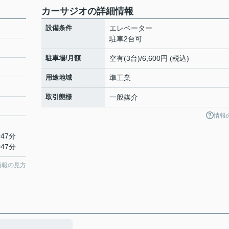
カーサジオの詳細情報
設備条件
エレベーター
駐車2台可
駐車場/月額
空有(3台)/6,600円 (税込)
用途地域
準工業
取引態様
一般媒介
情報
47分
47分
情報の見方