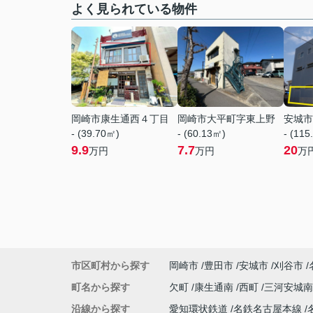
よく見られている物件
岡崎市康生通西４丁目
岡崎市大平町字東上野
安城市
- (39.70㎡)
- (60.13㎡)
- (115
9.9
7.7
20
万円
万円
万
市区町村から探す
岡崎市
豊田市
安城市
刈谷市
町名から探す
欠町
康生通南
西町
三河安城
沿線から探す
愛知環状鉄道
名鉄名古屋本線