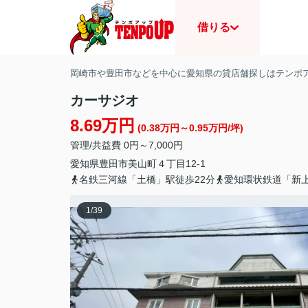
借りる
岡崎市や豊田市などを中心に愛知県の貸店舗探しはテンポ
カーサジオ
8.69万円
(0.38万円～0.95万円/坪)
管理/共益費 0円～7,000円
愛知県
豊田市
美山町
４丁目12-1
名鉄三河線「土橋」駅徒歩22分
愛知環状鉄道「新上
1
/
39