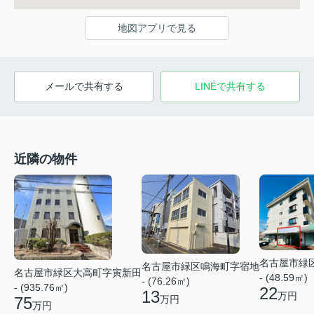
地図アプリで見る
メールで共有する
LINEで共有する
近隣の物件
名古屋市緑
名古屋市緑区鳴海町字宿地
名古屋市緑区大高町字寅新田
- (48.59㎡)
- (76.26㎡)
- (935.76㎡)
22
13
万円
万円
75
万円