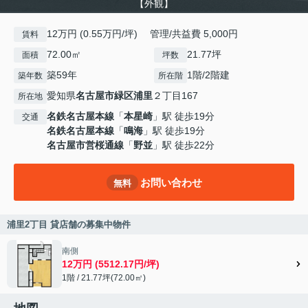
【外観】
12万円 (0.55万円/坪) 管理/共益費 5,000円
賃料
72.00㎡
21.77坪
面積
坪数
築59年
1階/2階建
築年数
所在階
愛知県
名古屋市緑区
浦里
２丁目167
所在地
名鉄名古屋本線
「
本星崎
」駅 徒歩19分
交通
名鉄名古屋本線
「
鳴海
」駅 徒歩19分
名古屋市営桜通線
「
野並
」駅 徒歩22分
お問い合わせ
無料
浦里2丁目 貸店舗の募集中物件
南側
12万円 (5512.17円/坪)
1階 / 21.77坪(72.00㎡)