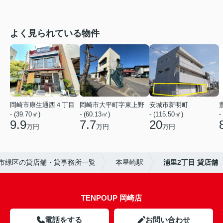
よく見られている物件
岡崎市康生通西４丁目
岡崎市大平町字東上野
安城市新明町
- (39.70㎡)
- (60.13㎡)
- (115.50㎡)
-
9.9
7.7
20
万円
万円
万円
市緑区の貸店舗・貸事務所一覧
本星崎駅
浦里2丁目 貸店舗
TENPOUP 岡崎店
電話をする
お問い合わせ