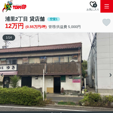
0
お気に入り
浦里2丁目 貸店舗
空室1
12万円
(0.55万円/坪)
管理/共益費 5,000円
1
/
14