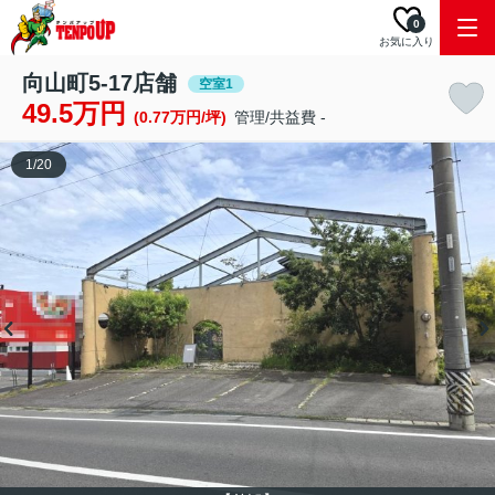
0
お気に入り
向山町5-17店舗
空室1
49.5万円
(0.77万円/坪)
管理/共益費 -
1
/
20