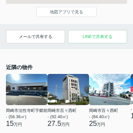
地図アプリで見る
メールで共有する
LINEで共有する
近隣の物件
-
岡崎市百々西町
岡崎市百々西町
岡崎市法性寺町字郷前
- (92.40㎡)
- (84.40㎡)
- (56.36㎡)
27.5
25
15
万円
万円
万円