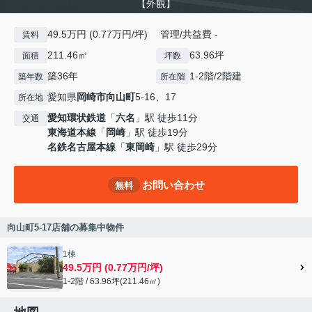
【外観】
49.5万円 (0.77万円/坪) 管理/共益費 -
賃料
211.46㎡
63.96坪
面積
坪数
築36年
1-2階/2階建
築年数
所在階
愛知県
岡崎市
向山町
5-16、17
所在地
愛知環状鉄道
「
六名
」駅 徒歩11分
交通
東海道本線
「
岡崎
」駅 徒歩19分
名鉄名古屋本線
「
東岡崎
」駅 徒歩29分
お問い合わせ
無料
向山町5-17店舗の募集中物件
1棟
49.5万円 (0.77万円/坪)
1-2階 / 63.96坪(211.46㎡)