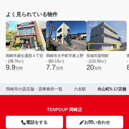
よく見られている物件
岡崎市康生通西４丁目
岡崎市大平町字東上野
安城市新明町
- (39.70㎡)
- (60.13㎡)
- (115.50㎡)
-
9.9
7.7
20
万円
万円
万円
岡崎市の貸店舗・貸事務所一覧
六名駅
向山町5-17店舗
TENPOUP 岡崎店
電話をする
お問い合わせ