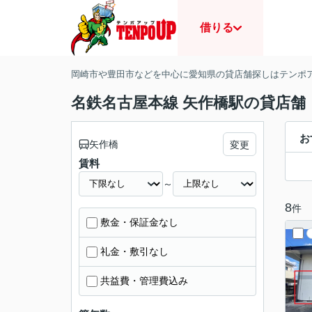
借りる
岡崎市や豊田市などを中心に愛知県の貸店舗探しはテンポ
名鉄名古屋本線 矢作橋駅の貸店舗
お
矢作橋
変更
賃料
～
8
件
敷金・保証金なし
礼金・敷引なし
共益費・管理費込み