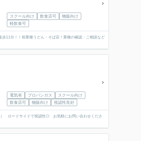
スクール向け
飲食店可
物販向け
軽飲食可
徒歩11分！！前業種うどん・そば店！業種の確認・ご相談など
電気有
プロパンガス
スクール向け
飲食店可
物販向け
視認性良好
料） ロードサイドで視認性◎ お気軽にお問い合わせくださ