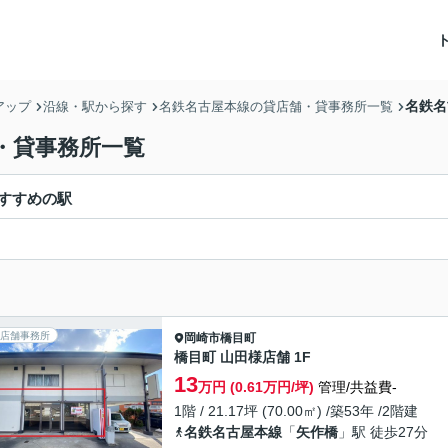
名鉄名
アップ
沿線・駅から探す
名鉄名古屋本線の貸店舗・貸事務所一覧
・貸事務所一覧
すすめの駅
店舗事務所
岡崎市
橋目町
橋目町 山田様店舗 1F
13
万円 (0.61万円/坪)
管理/共益費-
1階 / 21.17坪 (70.00㎡) /築53年 /2階建
名鉄名古屋本線
「
矢作橋
」駅 徒歩27分