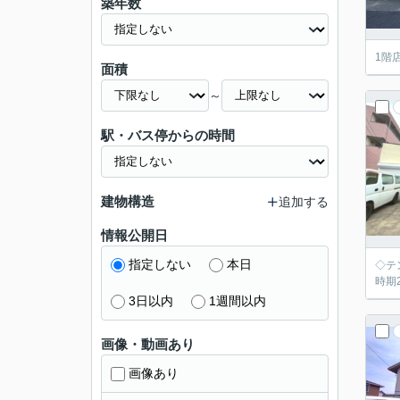
築年数
1階
面積
～
駅・バス停からの時間
建物構造
追加する
情報公開日
指定しない
本日
◇テ
時期
3日以内
1週間以内
画像・動画あり
画像あり