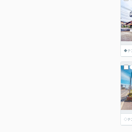
◆テ
◇テ