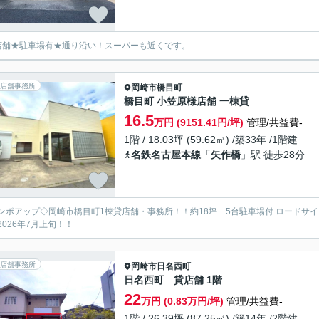
店舗★駐車場有★通り沿い！スーパーも近くです。
店舗事務所
岡崎市
橋目町
橋目町 小笠原様店舗 一棟貸
16.5
万円 (9151.41円/坪)
管理/共益費-
1階 / 18.03坪 (59.62㎡) /築33年 /1階建
名鉄名古屋本線
「
矢作橋
」駅 徒歩28分
ンポアップ◇岡崎市橋目町1棟貸店舗・事務所！！約18坪 5台駐車場付 ロードサ
2026年7月上旬！！
店舗事務所
岡崎市
日名西町
日名西町 貸店舗 1階
22
万円 (0.83万円/坪)
管理/共益費-
1階 / 26.39坪 (87.25㎡) /築14年 /2階建