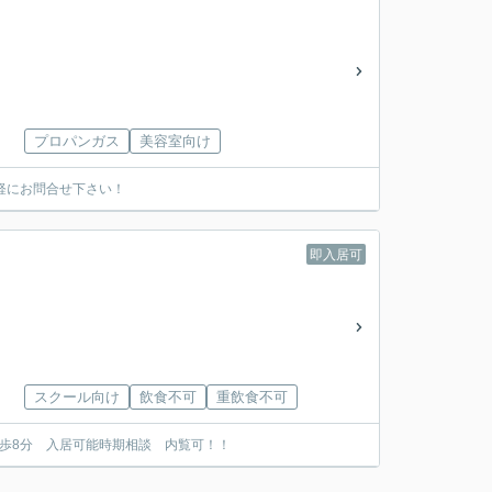
プロパンガス
美容室向け
軽にお問合せ下さい！
即入居可
スクール向け
飲食不可
重飲食不可
徒歩8分 入居可能時期相談 内覧可！！