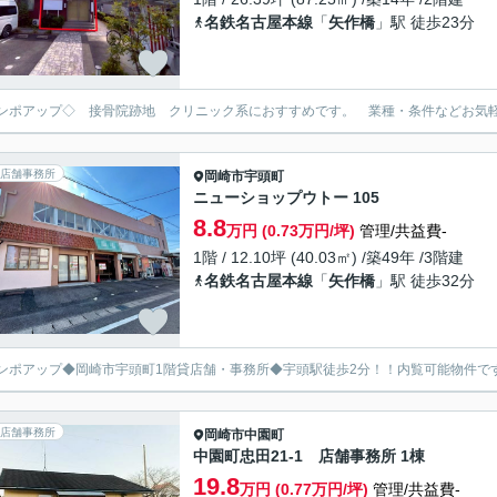
名鉄名古屋本線
「
矢作橋
」駅 徒歩23分
ンポアップ◇ 接骨院跡地 クリニック系におすすめです。 業種・条件などお気
店舗事務所
岡崎市
宇頭町
ニューショップウトー 105
8.8
万円 (0.73万円/坪)
管理/共益費-
1階 / 12.10坪 (40.03㎡) /築49年 /3階建
名鉄名古屋本線
「
矢作橋
」駅 徒歩32分
ンポアップ◆岡崎市宇頭町1階貸店舗・事務所◆宇頭駅徒歩2分！！内覧可能物件で
店舗事務所
岡崎市
中園町
中園町忠田21-1 店舗事務所 1棟
19.8
万円 (0.77万円/坪)
管理/共益費-