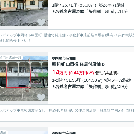
1階 / 25.71坪 (85.00㎡) /築28年 /1階建
名鉄名古屋本線
「
矢作橋
」駅 徒歩11分
ンポアップ◆岡崎市中園町1階建て貸店舗・事務所◆店前駐車場有(共有)！矢作橋駅
軽お問合せ下さい！！
住宅付店舗一部
岡崎市
昭和町
昭和町 山田様 住居付店舗 B
14
万円 (0.44万円/坪)
管理/共益費-
1-2階 / 31.55坪 (104.33㎡) /築45年 /2階建
名鉄名古屋本線
「
矢作橋
」駅 徒歩39分
ンポアップ◆居抜譲渡金なし 県道48号線沿いの住居付店舗・駐車場専用5台（無
店舗
岡崎市
宇頭町