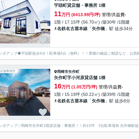
宇頭町貸店舗・事務所 1棟
11
万円 (6413.99円/坪)
管理/共益費-
1階 / 17.15坪 (56.70㎡) /築30年 /1階建
名鉄名古屋本線
「
矢作橋
」駅 徒歩34分
ンポアップ◆宇頭駅徒歩4分！駐車場4台（無料）！！業種の確認ご相談など、お気
店舗事務所
岡崎市
矢作町
矢作町字小河原貸店舗 1棟
16
万円 (1.05万円/坪)
管理/共益費-
1階 / 15.19坪 (50.22㎡) /築39年 /1階建
名鉄名古屋本線
「
矢作橋
」駅 徒歩8分
ンポアップ◇岡崎市矢作町1階貸店舗・事務所！！約15坪 3台駐車場有 矢作橋駅