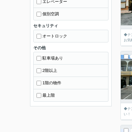
エレベーター
個別空調
セキュリティ
◆テ
オートロック
お気
その他
駐車場あり
2階以上
1階の物件
最上階
◆テ
い！