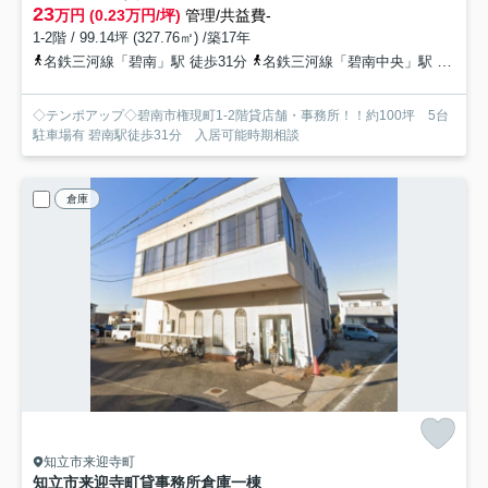
23
万円 (0.23万円/坪)
管理/共益費-
1-2階 / 99.14坪 (327.76㎡) /築17年
名鉄三河線「碧南」駅 徒歩31分
名鉄三河線「碧南中央」駅 徒歩49分
◇テンポアップ◇碧南市権現町1-2階貸店舗・事務所！！約100坪 5台
駐車場有 碧南駅徒歩31分 入居可能時期相談
倉庫
知立市来迎寺町
知立市来迎寺町貸事務所倉庫
一棟