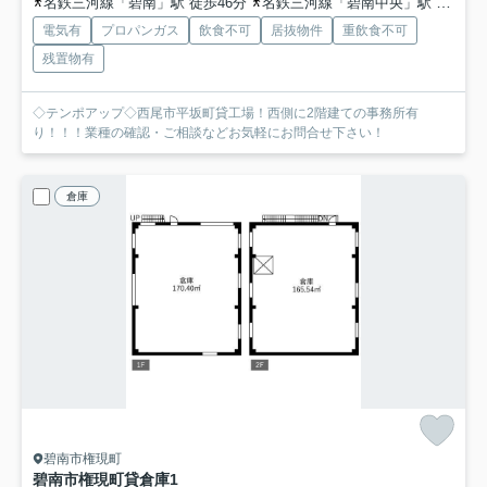
名鉄三河線「碧南」駅 徒歩46分
名鉄三河線「碧南中央」駅 徒歩52分
電気有
プロパンガス
飲食不可
居抜物件
重飲食不可
残置物有
◇テンポアップ◇西尾市平坂町貸工場！西側に2階建ての事務所有
り！！！業種の確認・ご相談などお気軽にお問合せ下さい！
倉庫
碧南市権現町
碧南市権現町貸倉庫
1