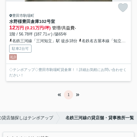
豊田市駒場町
水野様豊田倉庫
102号室
12
万円 (0.21万円/坪)
管理/共益費-
1階 / 56.78坪 (187.71㎡) /築65年
名鉄三河線「三河知立」駅 徒歩18分
名鉄名古屋本線「知立」駅 徒歩21分
駐車2台可
礼0
◇テンポアップ◇豊田市駒場町貸倉庫！！詳細お気軽にお問い合わせく
ださい！
1
の貸店舗探しはテンポアップ
名鉄三河線の貸店舗・貸事務所一覧