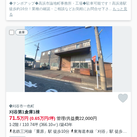
◆テンポアップ◆高浜市論地町事務所・工場◆駐車可能です！高浜港駅
徒歩約16分！業種の確認・ご相談などお気軽にお問合せ下さ...
もっと見
る
倉庫
刈谷市一色町
刈谷第1倉庫
1棟
71.5
万円 (0.65万円/坪)
管理/共益費22,000円
1-2階 / 110.74坪 (366.10㎡) /築43年
名鉄三河線「重原」駅 徒歩10分
東海道本線「刈谷」駅 徒歩16分