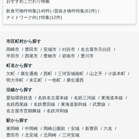
おすすめこだわり特集
飲食可物件特集(149件)
居抜き物件特集(61件)
ナイトワーク向け特集(12件)
市区町村から探す
岡崎市
豊田市
安城市
刈谷市
名古屋市天白区
半田市
西尾市
豊橋市
碧南市
豊川市
町名から探す
欠町
康生通南
西町
三河安城南町
山之手
小坂本町
明大寺町
末広町
一色町
康生通西
沿線から探す
愛知環状鉄道
名鉄名古屋本線
名鉄三河線
東海道本線
名鉄西尾線
名鉄豊田線
東海道新幹線
武豊線
名古屋市営鶴舞線
名鉄河和線
駅から探す
東岡崎
中岡崎
岡崎公園前
安城
新豊田
六名
豊田市
北安城
北岡崎
三河安城