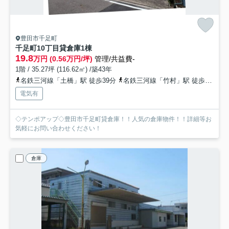
豊田市千足町
千足町10丁目貸倉庫
1棟
19.8
万円 (0.56万円/坪)
管理/共益費-
1階 / 35.27坪 (116.62㎡) /築43年
名鉄三河線「土橋」駅 徒歩39分
名鉄三河線「竹村」駅 徒歩61分
電気有
◇テンポアップ◇豊田市千足町貸倉庫！！人気の倉庫物件！！詳細等お
気軽にお問い合わせください！
倉庫