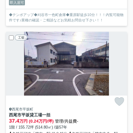
即入居可
◆テンポアップ◆刈谷市一色町倉庫◆重原駅徒歩10分！！！内覧可能物
件です♪業種の確認・ご相談などお気軽お問合せ下さい！！
工場
西尾市平坂町
西尾市平坂貸工場
一括
37.4
万円 (0.24万円/坪)
管理/共益費-
1階 / 155.72坪 (514.80㎡) /築57年