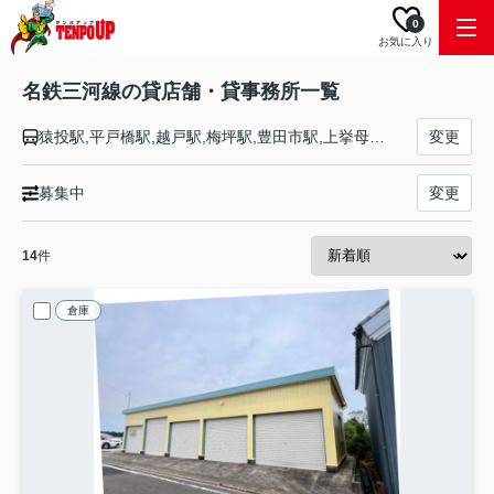
0
お気に入り
名鉄三河線の貸店舗・貸事務所一覧
猿投駅,平戸橋駅,越戸駅,梅坪駅,豊田市駅,上挙母駅,土橋駅,竹村駅,若林駅,三河八橋駅,三河知立駅,知立駅,重原駅,刈谷駅,刈谷市駅,小垣江駅,吉浜駅,三河高浜駅,高浜港駅,北新川駅,新川町駅,碧南中央駅,碧南駅
変更
募集中
変更
14
件
倉庫