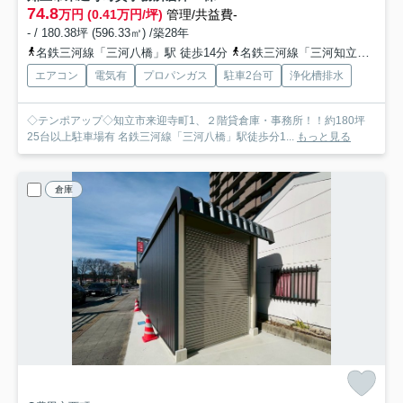
74.8
万円 (0.41万円/坪)
管理/共益費-
- / 180.38坪 (596.33㎡) /築28年
名鉄三河線「三河八橋」駅 徒歩14分
名鉄三河線「三河知立」駅 徒歩27分
エアコン
電気有
プロパンガス
駐車2台可
浄化槽排水
◇テンポアップ◇知立市来迎寺町1、２階貸倉庫・事務所！！約180坪
25台以上駐車場有 名鉄三河線「三河八橋」駅徒歩分1...
もっと見る
倉庫