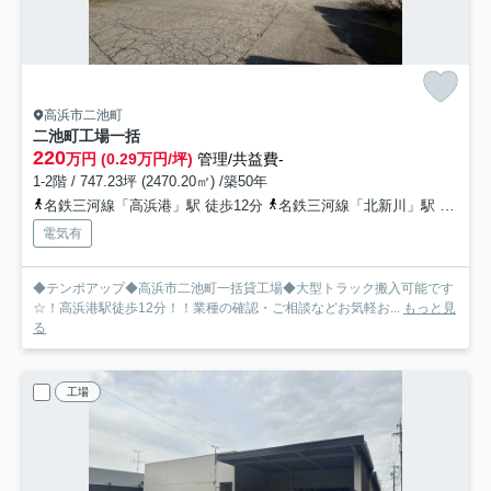
高浜市二池町
二池町工場
一括
220
万円 (0.29万円/坪)
管理/共益費-
1-2階 / 747.23坪 (2470.20㎡) /築50年
名鉄三河線「高浜港」駅 徒歩12分
名鉄三河線「北新川」駅 徒歩15分
電気有
◆テンポアップ◆高浜市二池町一括貸工場◆大型トラック搬入可能です
☆！高浜港駅徒歩12分！！業種の確認・ご相談などお気軽お...
もっと見
る
工場