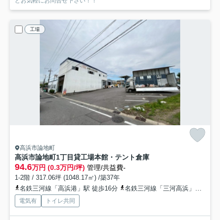
どお気軽にお問合せ下さい！！
工場
高浜市論地町
高浜市論地町1丁目貸工場
本館・テント倉庫
94.6
万円 (0.3万円/坪)
管理/共益費-
1-2階 / 317.06坪 (1048.17㎡) /築37年
名鉄三河線「高浜港」駅 徒歩16分
名鉄三河線「三河高浜」駅 徒歩23分
電気有
トイレ共同