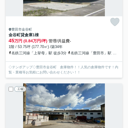
豊田市金谷町
金谷町貸倉庫
1棟
45
万円 (0.84万円/坪)
管理/共益費-
1階 / 53.75坪 (177.70㎡) /築34年
名鉄三河線「上挙母」駅 徒歩3分
名鉄三河線「豊田市」駅 徒歩26分
◇テンポアップ◇豊田市金谷町 倉庫物件！！人気の倉庫物件です！内
覧・業種等お気軽にお問い合わせください！！
工場