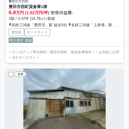
豊田市西町
豊田市西町貸倉庫
1棟
6.8
万円 (1.52万円/坪)
管理/共益費-
1階 / 4.47坪 (14.78㎡) /新築
名鉄三河線「豊田市」駅 徒歩5分
名鉄三河線「上挙母」駅 徒歩22分
電気有
ロードサイド
即入居可
新築
◇テンポアップ専任物件◇豊田市西町 新築倉庫物件！！お気軽にお問
い合わせください！
倉庫