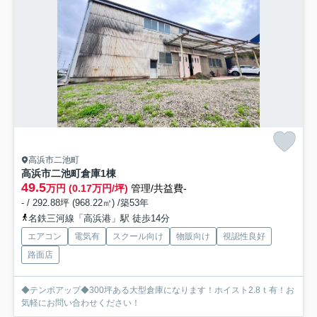
高浜市二池町
高浜市二池町倉庫
1棟
49.5
万円 (0.17万円/坪)
管理/共益費-
- / 292.88坪 (968.22㎡) /築53年
名鉄三河線「高浜港」駅 徒歩14分
エアコン
電気有
スクール向け
物販向け
視認性良好
路面店
◆テンポアップ◆300坪ある大型倉庫になります！ホイスト2.8ｔ有！お
気軽にお問い合わせください！