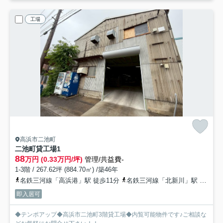
工場
高浜市二池町
二池町貸工場
1
88
万円 (0.33万円/坪)
管理/共益費-
1-3階 / 267.62坪 (884.70㎡) /築46年
名鉄三河線「高浜港」駅 徒歩11分
名鉄三河線「北新川」駅 徒歩13分
即入居可
◆テンポアップ◆高浜市二池町3階貸工場◆内覧可能物件です♪ご相談な