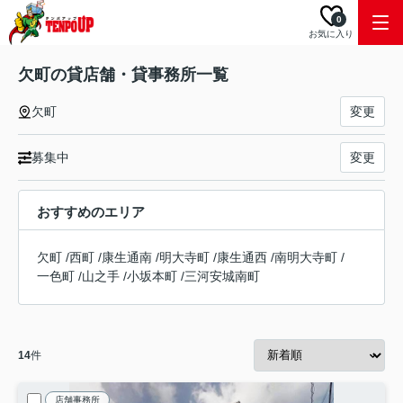
0
お気に入り
欠町の貸店舗・貸事務所一覧
欠町
変更
募集中
変更
おすすめのエリア
欠町
/
西町
/
康生通南
/
明大寺町
/
康生通西
/
南明大寺町
/
一色町
/
山之手
/
小坂本町
/
三河安城南町
14
件
店舗事務所