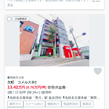
ービス跡地になる物件です！退去済みの為、内覧も可能です！...
もっと
見る
店舗事務所
岡崎市欠町
欠町 コメルスⅢ
C
13.42
万円 (0.76万円/坪)
管理/共益費-
1階 / 17.62坪 (58.24㎡) /築38年
名鉄名古屋本線「男川」駅 徒歩28分
名鉄名古屋本線「東岡崎」駅 徒歩36分
都市ガス
スクール向け
物販向け
視認性良好
路面店