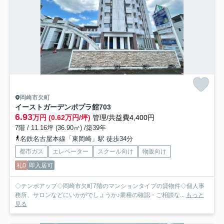
岡崎市欠町
イーストガーデンポプラ館
703
6.93
万円 (0.62万円/坪)
管理/共益費4,400円
7階 / 11.16坪 (36.90㎡) /築39年
名鉄名古屋本線「東岡崎」駅 徒歩34分
都市ガス
エレベーター
スクール向け
物販向け
礼0
即入居可
◇テンポアップ◇岡崎市欠町7階のマンションタイプの貸物件◇個人事
務所、サロンなどにいかがでしょうか♪業種の確認・ご相談な...
もっと
見る