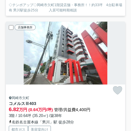
◇テンポアップ◇岡崎市欠町1階貸店舗・事務所！！約33坪 4台駐車場
有 男川駅徒歩25分 入居可能時期相談
店舗事務所
岡崎市欠町
コメルスⅢ
403
6.82
万円 (0.64万円/坪)
管理/共益費4,400円
3階 / 10.64坪 (35.20㎡) /築38年
名鉄名古屋本線「男川」駅 徒歩28分
都市ガス
美容室向け