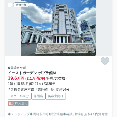
店舗一部
岡崎市欠町
イーストガーデン ポプラ館
M
39.6
万円 (2.1万円/坪)
管理/共益費-
1階 / 18.83坪 (62.27㎡) /築39年
名鉄名古屋本線「東岡崎」駅 徒歩34分
スクール向け
路面店
美容室向け
礼0
即入居可
◆テンポアップ◆岡崎市欠町1階貸店舗◆4台駐車場有(有料)！内覧可能