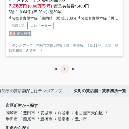
イーストガーデン 杉の木館
503
7.26
万円 (0.68万円/坪)
管理/共益費4,400円
5階 / 10.64坪 (35.20㎡) /築39年
名鉄名古屋本線「東岡崎」駅 徒歩38分
名鉄名古屋本線「男川」駅 徒歩35分
都市ガス
エレベーター
礼0
即入居可
◇テンポアップ◇岡崎市欠町5階貸店舗・事務所！！約11坪 入居可能
時期相談 内覧可！！
1
愛知県の貸店舗探しはテンポアップ
欠町の貸店舗・貸事務所一覧
市区町村から探す
岡崎市
豊田市
安城市
刈谷市
名古屋市天白区
半田市
西尾市
豊橋市
碧南市
豊川市
町名から探す