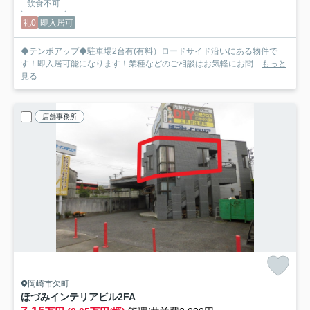
飲食不可
礼0
即入居可
◆テンポアップ◆駐車場2台有(有料）ロードサイド沿いにある物件で
す！即入居可能になります！業種などのご相談はお気軽にお問...
もっと
見る
店舗事務所
岡崎市欠町
ほづみインテリアビル
2FA