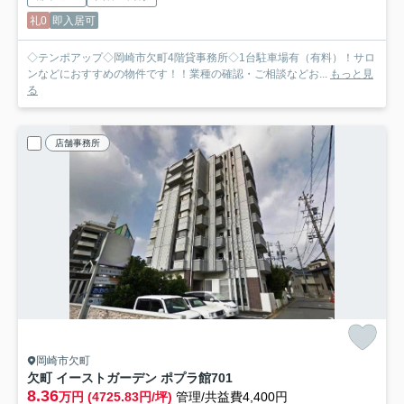
礼0
即入居可
◇テンポアップ◇岡崎市欠町4階貸事務所◇1台駐車場有（有料）！サロ
ンなどにおすすめの物件です！！業種の確認・ご相談などお...
もっと見
る
店舗事務所
岡崎市欠町
欠町 イーストガーデン ポプラ館
701
8.36
万円 (4725.83円/坪)
管理/共益費4,400円