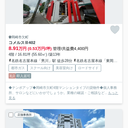
岡崎市欠町
コメルスⅢ
402
8.91
万円 (0.53万円/坪)
管理/共益費4,400円
4階 / 16.81坪 (55.60㎡) /築13年
名鉄名古屋本線「男川」駅 徒歩28分
名鉄名古屋本線「東岡崎」駅 徒歩36分
都市ガス
スクール向け
美容室向け
ロードサイド
礼0
即入居可
◆テンポアップ◆岡崎市欠町4階マンションタイプの貸物件◆個人事務
所、サロンなどにいかがでしょうか。業種の確認・ご相談など...
もっと
見る
店舗事務所