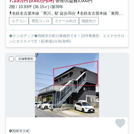
7.15
万円 (0.65万円/坪)
管理/共益費3,000円
2階 / 10.93坪 (36.15㎡) /築39年
名鉄名古屋本線「男川」駅 徒歩35分
名鉄名古屋本線「東岡崎」駅 徒歩37分
エアコン
電気コンロ
スクール向け
物販向け
◆テンポアップ◆岡崎市欠町の事務所です！10坪事務所、エステやサロ
ンにオススメです！駐車場1台有(有料)
店舗事務所
岡崎市欠町