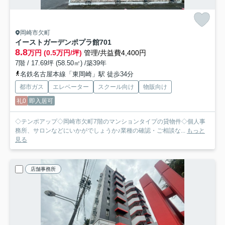
岡崎市欠町
イーストガーデンポプラ館
701
8.8
万円 (0.5万円/坪)
管理/共益費4,400円
7階 / 17.69坪 (58.50㎡) /築39年
名鉄名古屋本線「東岡崎」駅 徒歩34分
都市ガス
エレベーター
スクール向け
物販向け
礼0
即入居可
◇テンポアップ◇岡崎市欠町7階のマンションタイプの貸物件◇個人事
務所、サロンなどにいかがでしょうか♪業種の確認・ご相談な...
もっと
見る
店舗事務所