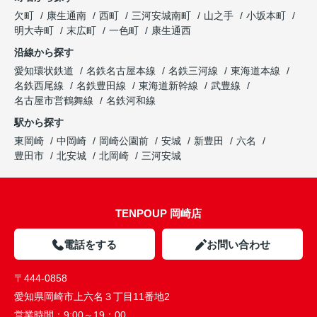
欠町
康生通南
西町
三河安城南町
山之手
小坂本町
明大寺町
末広町
一色町
康生通西
沿線から探す
愛知環状鉄道
名鉄名古屋本線
名鉄三河線
東海道本線
名鉄西尾線
名鉄豊田線
東海道新幹線
武豊線
名古屋市営鶴舞線
名鉄河和線
駅から探す
東岡崎
中岡崎
岡崎公園前
安城
新豊田
六名
豊田市
北安城
北岡崎
三河安城
TENPOUP 岡崎店
電話をする
お問い合わせ
〒444-0858
愛知県岡崎市上六名３丁目11番地2
営業時間：
9:00～19：00