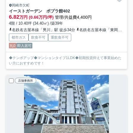
岡崎市欠町
イーストガーデン ポプラ館
402
6.82
万円 (0.66万円/坪)
管理/共益費4,400円
4階 / 10.40坪 (34.40㎡) /築39年
名鉄名古屋本線「男川」駅 徒歩34分
名鉄名古屋本線「東岡崎」駅 徒歩38分
都市ガス
飲食不可
重飲食不可
礼0
即入居可
◆テンポアップ◆マンションタイプ1LDK◆初期投資抑えて事業始めた
い方におすすめです！
店舗事務所