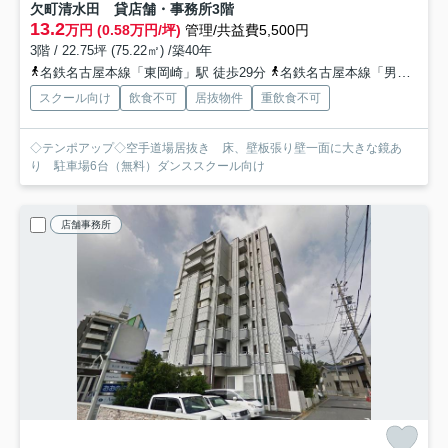
欠町清水田 貸店舗・事務所
3階
13.2
万円 (0.58万円/坪)
管理/共益費5,500円
3階 / 22.75坪 (75.22㎡) /築40年
名鉄名古屋本線「東岡崎」駅 徒歩29分
名鉄名古屋本線「男川」駅 徒歩37分
スクール向け
飲食不可
居抜物件
重飲食不可
◇テンポアップ◇空手道場居抜き 床、壁板張り壁一面に大きな鏡あ
り 駐車場6台（無料）ダンススクール向け
店舗事務所