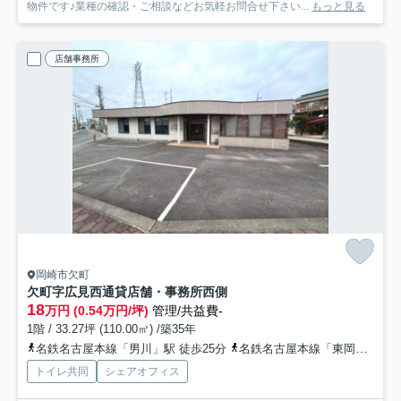
物件です♪業種の確認・ご相談などお気軽お問合せ下さい...
もっと見る
店舗事務所
岡崎市欠町
欠町字広見西通貸店舗・事務所
西側
18
万円 (0.54万円/坪)
管理/共益費-
1階 / 33.27坪 (110.00㎡) /築35年
名鉄名古屋本線「男川」駅 徒歩25分
名鉄名古屋本線「東岡崎」駅 徒歩37分
トイレ共同
シェアオフィス