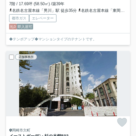
7階 / 17.69坪 (58.50㎡) /築39年
名鉄名古屋本線「男川」駅 徒歩35分
名鉄名古屋本線「東岡崎」駅 徒歩38分
都市ガス
エレベーター
礼0
即入居可
◆テンポアップ◆マンションタイプのテナントです。
店舗事務所
岡崎市欠町