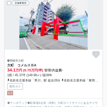
店舗事務所
岡崎市欠町
欠町 コメルスⅢ
A
34.1
万円 (0.75万円/坪)
管理/共益費-
1階 / 45.37坪 (149.98㎡) /築38年
名鉄名古屋本線「男川」駅 徒歩28分
名鉄名古屋本線「東岡崎」駅 徒歩36分
都市ガス
礼0
◆テンポアップ◆駐車場4台有（有料）欠町ロードサイドにあるデイサ