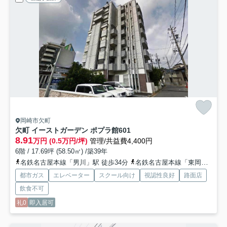
岡崎市欠町
欠町 イーストガーデン ポプラ館
601
8.91
万円 (0.5万円/坪)
管理/共益費4,400円
6階 / 17.69坪 (58.50㎡) /築39年
名鉄名古屋本線「男川」駅 徒歩34分
名鉄名古屋本線「東岡崎」駅 徒歩38分
都市ガス
エレベーター
スクール向け
視認性良好
路面店
飲食不可
礼0
即入居可