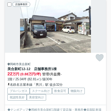
店舗事務所
岡崎市美合新町
美合新町12-12 店舗事務所
1棟
22
万円 (0.88万円/坪)
管理/共益費-
1階 / 25.04坪 (82.81㎡) /築30年
名鉄名古屋本線「男川」駅 徒歩32分
プロパンガス
スクール向け
飲食店可
物販向け
視認性良好
美容室向け
◆テンポアップ◆岡崎市美合新町1階建て貸店舗・事務所◆前面駐車場