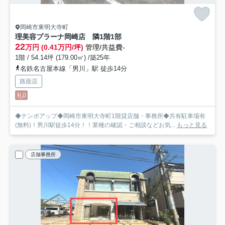
岡崎市東明大寺町
理美容プラーナ岡崎店 隣
1階1部
22
万円 (0.41万円/坪)
管理/共益費-
1階 / 54.14坪 (179.00㎡) /築25年
名鉄名古屋本線「男川」駅 徒歩14分
路面店
礼0
◆テンポアップ◆岡崎市東明大寺町1階貸店舗・事務所◆共有駐車場有
(無料)！男川駅徒歩14分！！業種の確認・ご相談などお気...
もっと見る
店舗事務所