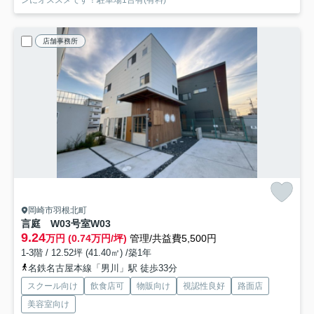
ンにオススメです！駐車場1台有(有料)
店舗事務所
岡崎市羽根北町
言庭 W03号室
W03
9.24
万円 (0.74万円/坪)
管理/共益費5,500円
1-3階 / 12.52坪 (41.40㎡) /築1年
名鉄名古屋本線「男川」駅 徒歩33分
スクール向け
飲食店可
物販向け
視認性良好
路面店
美容室向け