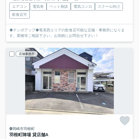
エアコン
電気有
ペット相談
電気コンロ
スクール向け
飲食店可
◆テンポアップ◆竜美西エリアの飲食店可能な店舗・事務所になりま
す。業種等ご相談下さい。お気軽にお問合せ下さい！
店舗事務所
岡崎市羽根町
羽根町陣場 貸店舗
A