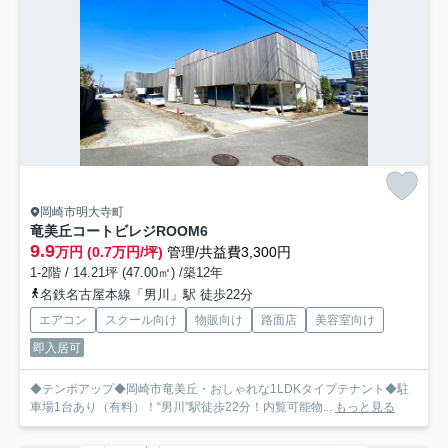
岡崎市明大寺町
竜美丘コートビレジ
ROOM6
9.9
万円 (0.7万円/坪)
管理/共益費3,300円
1-2階 / 14.21坪 (47.00㎡) /築12年
名鉄名古屋本線「男川」駅 徒歩22分
エアコン
スクール向け
物販向け
路面店
美容室向け
即入居可
◆テンポアップ◆岡崎市竜美丘・おしゃれな1LDKタイプテナント◆駐
車場1台あり（有料）！“男川”駅徒歩22分！内覧可能物...
もっと見る