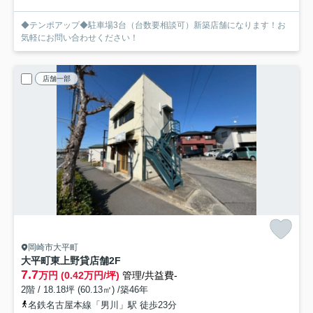
◆テンポアップ◆駐車場3台（台数要相談可）新築店舗になります！お
気軽にお問い合わせください！
店舗一部
岡崎市大平町
大平町東上野貸店舗
2F
7.7
万円 (0.42万円/坪)
管理/共益費-
2階 / 18.18坪 (60.13㎡) /築46年
名鉄名古屋本線「男川」駅 徒歩23分