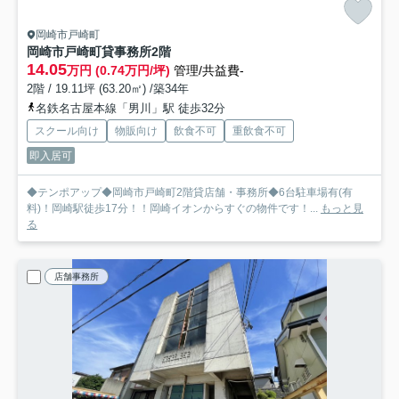
岡崎市戸崎町
岡崎市戸崎町貸事務所
2階
14.05
万円 (0.74万円/坪)
管理/共益費-
2階 / 19.11坪 (63.20㎡) /築34年
名鉄名古屋本線「男川」駅 徒歩32分
スクール向け
物販向け
飲食不可
重飲食不可
即入居可
◆テンポアップ◆岡崎市戸崎町2階貸店舗・事務所◆6台駐車場有(有
料)！岡崎駅徒歩17分！！岡崎イオンからすぐの物件です！...
もっと見
る
店舗事務所