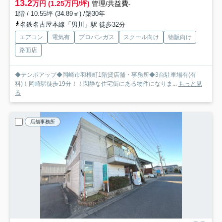
13.2
万円 (1.25万円/坪)
管理/共益費-
1階 / 10.55坪 (34.89㎡) /築30年
名鉄名古屋本線「男川」駅 徒歩32分
エアコン
電気有
プロパンガス
スクール向け
物販向け
路面店
◆テンポアップ◆岡崎市羽根町1階貸店舗・事務所◆3台駐車場有(有
料)！岡崎駅徒歩19分！！閑静な住宅街にある物件になりま...
もっと見
る
店舗事務所