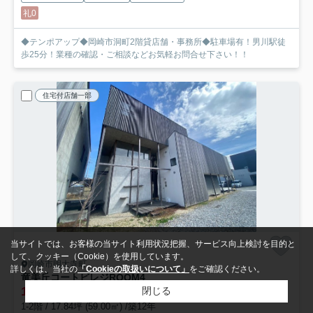
礼0
◆テンポアップ◆岡崎市洞町2階貸店舗・事務所◆駐車場有！男川駅徒
歩25分！業種の確認・ご相談などお気軽お問合せ下さい！！
住宅付店舗一部
当サイトでは、お客様の当サイト利用状況把握、サービス向上検討を目的と
して、クッキー（Cookie）を使用しています。
岡崎市明大寺町
詳しくは、当社の
「Cookieの取扱いについて」
をご確認ください。
竜美丘コートビレジ
ROOM4
12.65
閉じる
万円 (0.71万円/坪)
管理/共益費3,300円
1-2階 / 17.84坪 (59.00㎡) /築12年