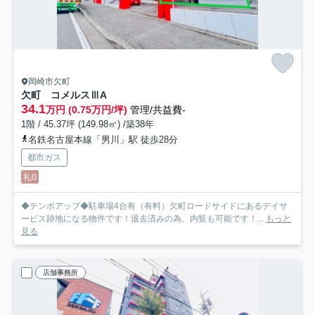
岡崎市欠町
欠町 コメルスⅢ
A
34.1
万円 (0.75万円/坪)
管理/共益費-
1階 / 45.37坪 (149.98㎡) /築38年
名鉄名古屋本線「男川」駅 徒歩28分
都市ガス
礼0
◆テンポアップ◆駐車場4台有（有料）欠町ロードサイドにあるデイサ
ービス跡地になる物件です！退去済みの為、内覧も可能です！...
もっと
見る
店舗事務所