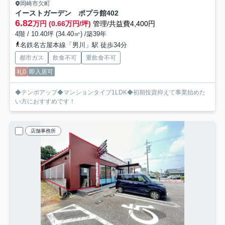
岡崎市欠町
イーストガーデン ポプラ館
402
6.82
万円 (0.66万円/坪)
管理/共益費4,400円
4階 / 10.40坪 (34.40㎡) /築39年
名鉄名古屋本線「男川」駅 徒歩34分
都市ガス
飲食不可
重飲食不可
礼0
即入居可
◆テンポアップ◆マンションタイプ1LDK◆初期投資抑えて事業始めた
い方におすすめです！
店舗事務所