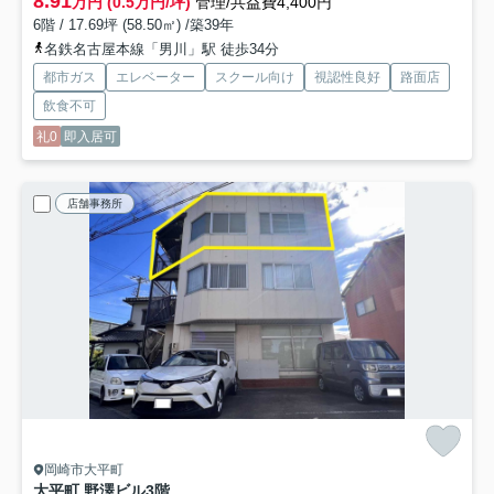
8.91
万円 (0.5万円/坪)
管理/共益費4,400円
6階 / 17.69坪 (58.50㎡) /築39年
名鉄名古屋本線「男川」駅 徒歩34分
都市ガス
エレベーター
スクール向け
視認性良好
路面店
飲食不可
礼0
即入居可
店舗事務所
岡崎市大平町
大平町 野澤ビル
3階