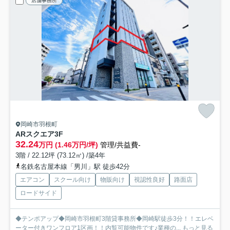
店舗事務所
岡崎市羽根町
ARスクエア
3F
32.24
万円 (1.46万円/坪)
管理/共益費-
3階 / 22.12坪 (73.12㎡) /築4年
名鉄名古屋本線「男川」駅 徒歩42分
エアコン
スクール向け
物販向け
視認性良好
路面店
ロードサイド
◆テンポアップ◆岡崎市羽根町3階貸事務所◆岡崎駅徒歩3分！！エレベ
ーター付きワンフロア1区画！！内覧可能物件です♪業種の...
もっと見る