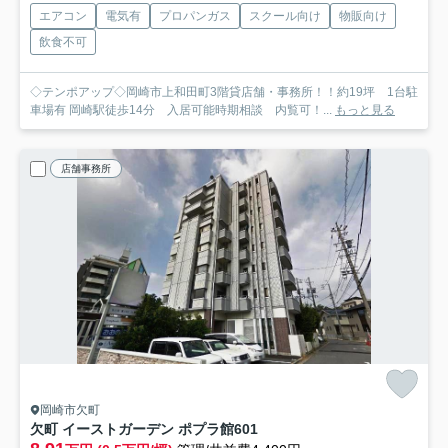
エアコン
電気有
プロパンガス
スクール向け
物販向け
飲食不可
◇テンポアップ◇岡崎市上和田町3階貸店舗・事務所！！約19坪 1台駐
車場有 岡崎駅徒歩14分 入居可能時期相談 内覧可！...
もっと見る
店舗事務所
岡崎市欠町
欠町 イーストガーデン ポプラ館
601