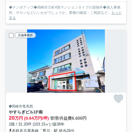
◆テンポアップ◆岡崎市欠町4階マンションタイプの貸物件◆個人事務
所、サロンなどにいかがでしょうか。業種の確認・ご相談など...
もっと
見る
店舗事務所
岡崎市竜美西
やすらぎビル
1F南
20
万円 (0.64万円/坪)
管理/共益費6,600円
1階 / 31.20坪 (103.15㎡) /築38年
名鉄名古屋本線「男川」駅 徒歩26分