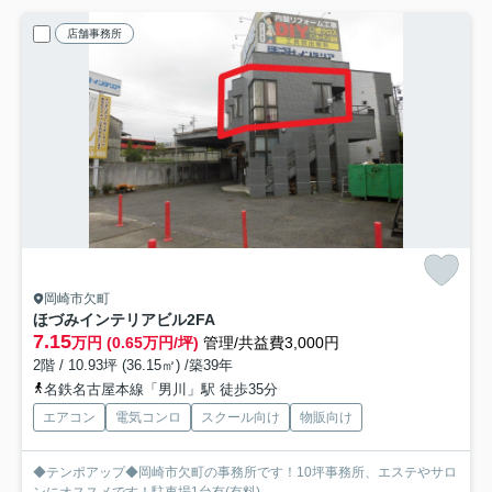
店舗事務所
岡崎市欠町
ほづみインテリアビル
2FA
7.15
万円 (0.65万円/坪)
管理/共益費3,000円
2階 / 10.93坪 (36.15㎡) /築39年
名鉄名古屋本線「男川」駅 徒歩35分
エアコン
電気コンロ
スクール向け
物販向け
◆テンポアップ◆岡崎市欠町の事務所です！10坪事務所、エステやサロ