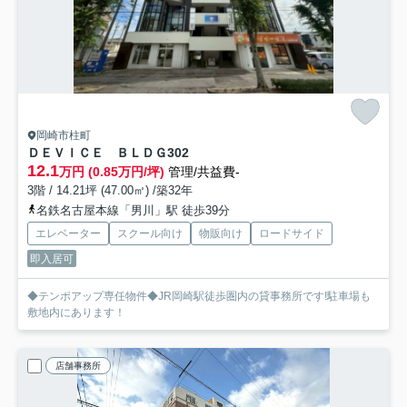
岡崎市柱町
ＤＥＶＩＣＥ ＢＬＤＧ
302
12.1
万円 (0.85万円/坪)
管理/共益費-
3階 / 14.21坪 (47.00㎡) /築32年
名鉄名古屋本線「男川」駅 徒歩39分
エレベーター
スクール向け
物販向け
ロードサイド
即入居可
◆テンポアップ専任物件◆JR岡崎駅徒歩圏内の貸事務所です!駐車場も
敷地内にあります！
店舗事務所