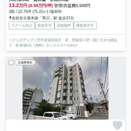
13.2
万円 (0.58万円/坪)
管理/共益費5,500円
3階 / 22.75坪 (75.22㎡) /築40年
名鉄名古屋本線「男川」駅 徒歩37分
スクール向け
飲食不可
居抜物件
重飲食不可
◇テンポアップ◇空手道場居抜き 床、壁板張り壁一面に大きな鏡あ
り 駐車場6台（無料）ダンススクール向け
店舗事務所