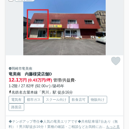
岡崎市竜美南
竜美南 内藤様貸店舗
D
12.1
万円 (0.43万円/坪)
管理/共益費-
1-2階 / 27.82坪 (92.00㎡) /築45年
名鉄名古屋本線「男川」駅 徒歩16分
電気有
都市ガス
スクール向け
飲食店可
物販向け
路面店
◆テンポアップ専任◆人気の竜美エリアです◆共有駐車場7台あり（無
料）！男川駅徒歩16分！業種の確認・ご相談などお気軽にお...
もっと見