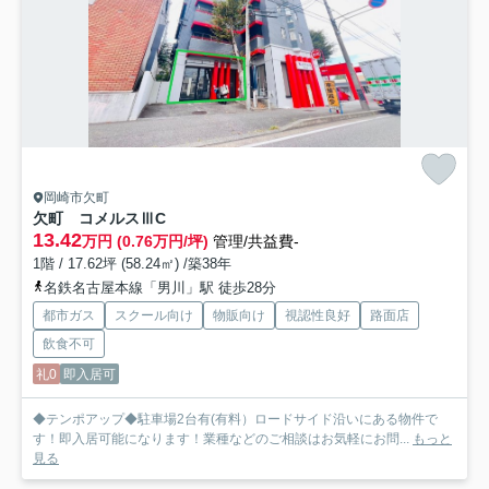
岡崎市欠町
欠町 コメルスⅢ
C
13.42
万円 (0.76万円/坪)
管理/共益費-
1階 / 17.62坪 (58.24㎡) /築38年
名鉄名古屋本線「男川」駅 徒歩28分
都市ガス
スクール向け
物販向け
視認性良好
路面店
飲食不可
礼0
即入居可
◆テンポアップ◆駐車場2台有(有料）ロードサイド沿いにある物件で
す！即入居可能になります！業種などのご相談はお気軽にお問...
もっと
見る