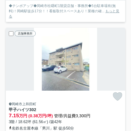
◆テンポアップ◆岡崎市柱曙町1階貸店舗・事務所◆5台駐車場有(無
料)！岡崎駅徒歩17分！！看板取付スペースあり！業種の確...
もっと見
る
店舗事務所
岡崎市上和田町
甲子ハイツ
302
7.15
万円 (0.38万円/坪)
管理/共益費3,300円
3階 / 18.62坪 (61.56㎡) /築42年
名鉄名古屋本線「男川」駅 徒歩50分