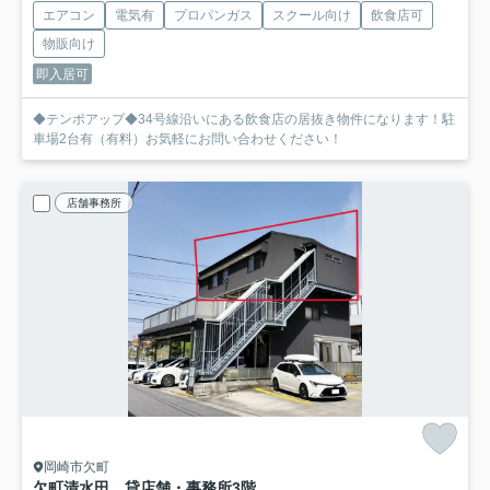
エアコン
電気有
プロパンガス
スクール向け
飲食店可
物販向け
即入居可
◆テンポアップ◆34号線沿いにある飲食店の居抜き物件になります！駐
車場2台有（有料）お気軽にお問い合わせください！
店舗事務所
岡崎市欠町
欠町清水田 貸店舗・事務所
3階