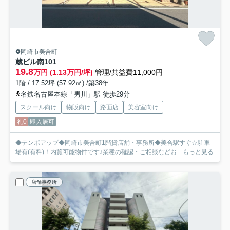
岡崎市美合町
蔵ビル
南101
19.8
万円 (1.13万円/坪)
管理/共益費11,000円
1階 / 17.52坪 (57.92㎡) /築38年
名鉄名古屋本線「男川」駅 徒歩29分
スクール向け
物販向け
路面店
美容室向け
礼0
即入居可
◆テンポアップ◆岡崎市美合町1階貸店舗・事務所◆美合駅すぐ☆駐車
場有(有料)！内覧可能物件です♪業種の確認・ご相談などお...
もっと見る
店舗事務所