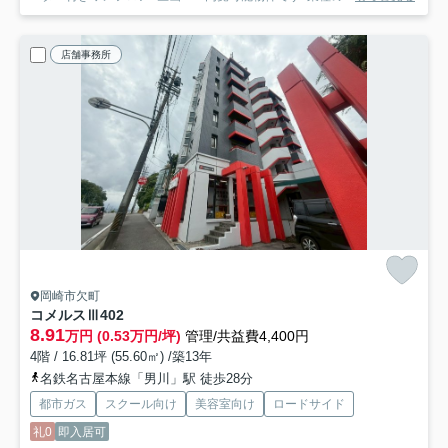
店舗事務所
岡崎市欠町
コメルスⅢ
402
8.91
万円 (0.53万円/坪)
管理/共益費4,400円
4階 / 16.81坪 (55.60㎡) /築13年
名鉄名古屋本線「男川」駅 徒歩28分
都市ガス
スクール向け
美容室向け
ロードサイド
礼0
即入居可