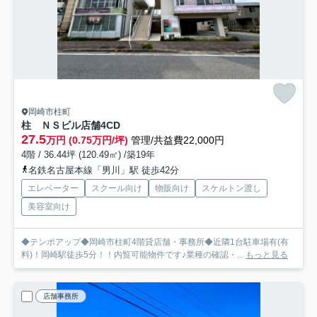
岡崎市柱町
柱 ＮＳビル店舗
4CD
27.5
万円 (0.75万円/坪)
管理/共益費22,000円
4階 / 36.44坪 (120.49㎡) /築19年
名鉄名古屋本線「男川」駅 徒歩42分
エレベーター
スクール向け
物販向け
スケルトン渡し
美容室向け
◆テンポアップ◆岡崎市柱町4階貸店舗・事務所◆近隣1台駐車場有(有
料)！岡崎駅徒歩5分！！内覧可能物件です♪業種の確認・...
もっと見る
店舗事務所