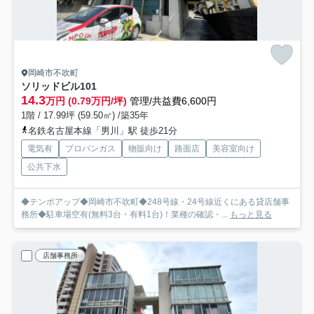
岡崎市不吹町
ソリッドビル
101
14.3
万円 (0.79万円/坪)
管理/共益費6,600円
1階 / 17.99坪 (59.50㎡) /築35年
名鉄名古屋本線「男川」駅 徒歩21分
電気有
プロパンガス
物販向け
路面店
美容室向け
公共下水
◆テンポアップ◆岡崎市不吹町◆248号線・24号線近くにある貸店舗事
務所◆駐車場空有(無料3台・有料1台)！業種の確認・...
もっと見る
店舗事務所