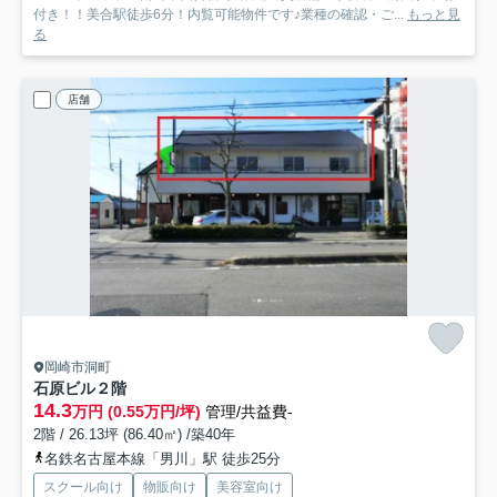
付き！！美合駅徒歩6分！内覧可能物件です♪業種の確認・ご...
もっと見
る
店舗
岡崎市洞町
石原ビル
２階
14.3
万円 (0.55万円/坪)
管理/共益費-
2階 / 26.13坪 (86.40㎡) /築40年
名鉄名古屋本線「男川」駅 徒歩25分
スクール向け
物販向け
美容室向け