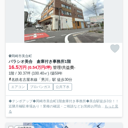
岡崎市美合町
パラシオ美合 倉庫付き事務所
1階
16.5
万円 (0.54万円/坪)
管理/共益費-
1階 / 30.37坪 (100.40㎡) /築59年
名鉄名古屋本線「男川」駅 徒歩30分
エアコン
プロパンガス
公共下水
◆テンポアップ◆岡崎市美合町1階倉庫付き事務所◆美合駅徒歩3分！！
近隣月極駐車場あり！業種の確認・ご相談などお気軽お問合...
もっと見
る