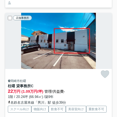
る
店舗事務所
岡崎市柱曙
柱曙 貸事務所
C
22
万円 (1.09万円/坪)
管理/共益費-
1階 / 20.24坪 (66.94㎡) /築9年
名鉄名古屋本線「男川」駅 徒歩39分
スクール向け
物販向け
飲食不可
美容室向け
重飲食不可