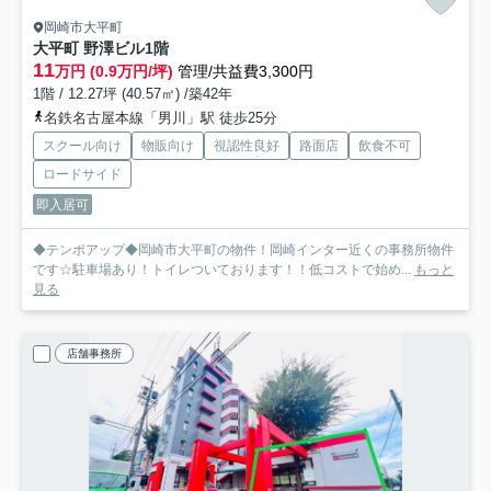
岡崎市大平町
大平町 野澤ビル
1階
11
万円 (0.9万円/坪)
管理/共益費3,300円
1階 / 12.27坪 (40.57㎡) /築42年
名鉄名古屋本線「男川」駅 徒歩25分
スクール向け
物販向け
視認性良好
路面店
飲食不可
ロードサイド
即入居可
◆テンポアップ◆岡崎市大平町の物件！岡崎インター近くの事務所物件
です☆駐車場あり！トイレついております！！低コストで始め...
もっと
見る
店舗事務所