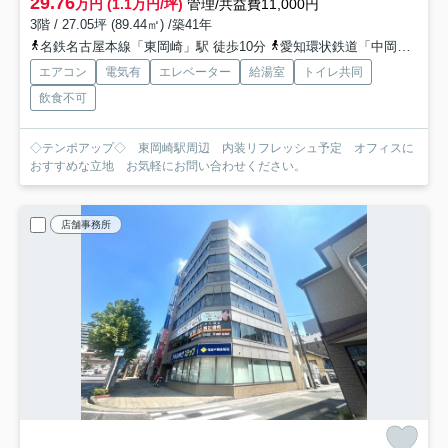
29.76
万円 (1.1万円/坪)
管理/共益費11,000円
3階 / 27.05坪 (89.44㎡) /築41年
名鉄名古屋本線「東岡崎」駅 徒歩10分
愛知環状鉄道「中岡崎」駅 徒歩15分
エアコン
電気有
エレベーター
給湯室
トイレ共同
飲食不可
◇テンポアップ◇ 東岡崎駅周辺 内装リフレッシュ予定 オフィスに
おすすめな立地 お気軽にお問い合わせください。
店舗事務所