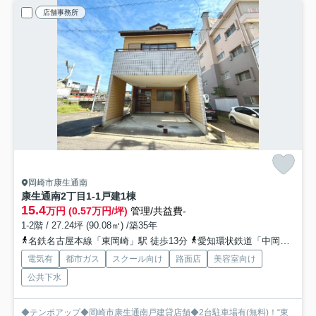
店舗事務所
岡崎市康生通南
康生通南2丁目1-1戸建
1棟
15.4
万円 (0.57万円/坪)
管理/共益費-
1-2階 / 27.24坪 (90.08㎡) /築35年
名鉄名古屋本線「東岡崎」駅 徒歩13分
愛知環状鉄道「中岡崎」駅 徒歩15分
電気有
都市ガス
スクール向け
路面店
美容室向け
公共下水
◆テンポアップ◆岡崎市康生通南戸建貸店舗◆2台駐車場有(無料)！“東