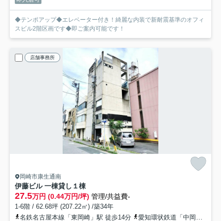
◆テンポアップ◆エレベーター付き！綺麗な内装で新耐震基準のオフィ
スビル2階区画です◆即ご案内可能です！
店舗事務所
岡崎市康生通南
伊藤ビル 一棟貸し
１棟
27.5
万円 (0.44万円/坪)
管理/共益費-
1-6階 / 62.68坪 (207.22㎡) /築34年
名鉄名古屋本線「東岡崎」駅 徒歩14分
愛知環状鉄道「中岡崎」駅 徒歩18分