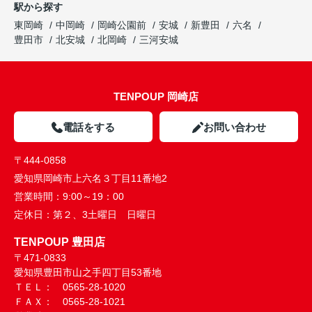
駅から探す
東岡崎
中岡崎
岡崎公園前
安城
新豊田
六名
豊田市
北安城
北岡崎
三河安城
TENPOUP 岡崎店
電話をする
お問い合わせ
〒444-0858
愛知県岡崎市上六名３丁目11番地2
営業時間：
9:00～19：00
定休日：
第２、3土曜日 日曜日
TENPOUP 豊田店
〒471-0833
愛知県豊田市山之手四丁目53番地
ＴＥＬ： 0565-28-1020
ＦＡＸ： 0565-28-1021