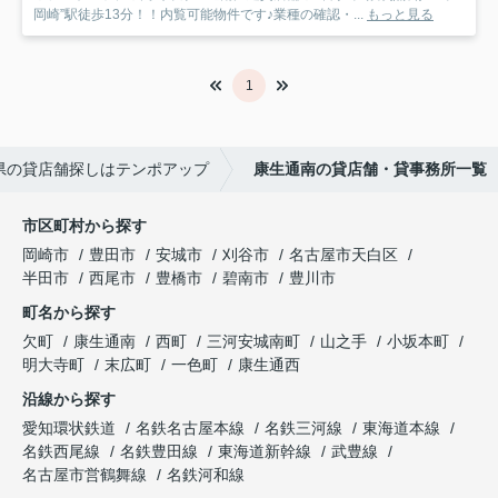
岡崎”駅徒歩13分！！内覧可能物件です♪業種の確認・...
もっと見る
1
県の貸店舗探しはテンポアップ
康生通南の貸店舗・貸事務所一覧
市区町村から探す
岡崎市
豊田市
安城市
刈谷市
名古屋市天白区
半田市
西尾市
豊橋市
碧南市
豊川市
町名から探す
欠町
康生通南
西町
三河安城南町
山之手
小坂本町
明大寺町
末広町
一色町
康生通西
沿線から探す
愛知環状鉄道
名鉄名古屋本線
名鉄三河線
東海道本線
名鉄西尾線
名鉄豊田線
東海道新幹線
武豊線
名古屋市営鶴舞線
名鉄河和線