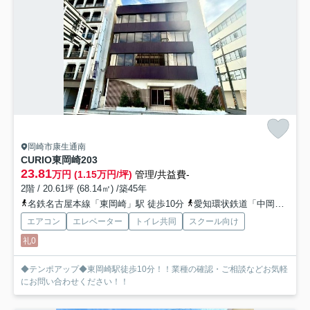
岡崎市康生通南
CURIO東岡崎
203
23.81
万円 (1.15万円/坪)
管理/共益費-
2階 / 20.61坪 (68.14㎡) /築45年
名鉄名古屋本線「東岡崎」駅 徒歩10分
愛知環状鉄道「中岡崎」駅 徒歩17分
エアコン
エレベーター
トイレ共同
スクール向け
礼0
◆テンポアップ◆東岡崎駅徒歩10分！！業種の確認・ご相談などお気軽
にお問い合わせください！！