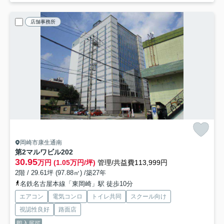
店舗事務所
岡崎市康生通南
第2マルワビル
202
30.95
万円 (1.05万円/坪)
管理/共益費113,999円
2階 / 29.61坪 (97.88㎡) /築27年
名鉄名古屋本線「東岡崎」駅 徒歩10分
エアコン
電気コンロ
トイレ共同
スクール向け
視認性良好
路面店
即入居可