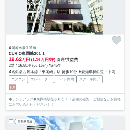
岡崎市康生通南
CURIO東岡崎
201-1
19.62
万円 (1.16万円/坪)
管理/共益費-
2階 / 16.98坪 (56.16㎡) /築45年
名鉄名古屋本線「東岡崎」駅 徒歩10分
愛知環状鉄道「中岡崎」駅 徒歩17分
エアコン
エレベーター
トイレ共同
スクール向け
礼0
◆テンポアップ◆東岡崎駅徒歩10分！！業種の確認・ご相談などお気軽
にお問い合わせください！！
店舗事務所