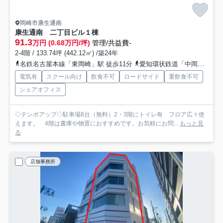
岡崎市康生通南
康生通南 二丁目ビル
１棟
91.3
万円 (0.68万円/坪)
管理/共益費-
2-4階 / 133.74坪 (442.12㎡) /築24年
名鉄名古屋本線「東岡崎」駅 徒歩11分
愛知環状鉄道「中岡崎」駅 徒歩15分
電気有
スクール向け
飲食不可
ロードサイド
重飲食不可
シェアオフィス
◇テンポアップ◇駐車場8台（無料）2・3階にトイレ有 フロア広々使
えます。 4階は書庫や物置におすすめです。お気軽にお問...
もっと見
る
店舗事務所