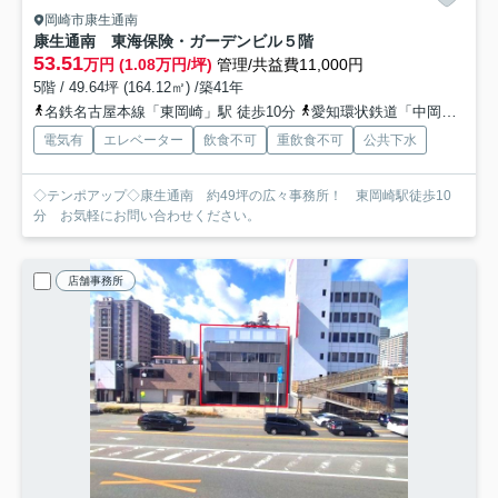
岡崎市康生通南
康生通南 東海保険・ガーデンビル
５階
53.51
万円 (1.08万円/坪)
管理/共益費11,000円
5階 / 49.64坪 (164.12㎡) /築41年
名鉄名古屋本線「東岡崎」駅 徒歩10分
愛知環状鉄道「中岡崎」駅 徒歩15分
電気有
エレベーター
飲食不可
重飲食不可
公共下水
◇テンポアップ◇康生通南 約49坪の広々事務所！ 東岡崎駅徒歩10
分 お気軽にお問い合わせください。
店舗事務所