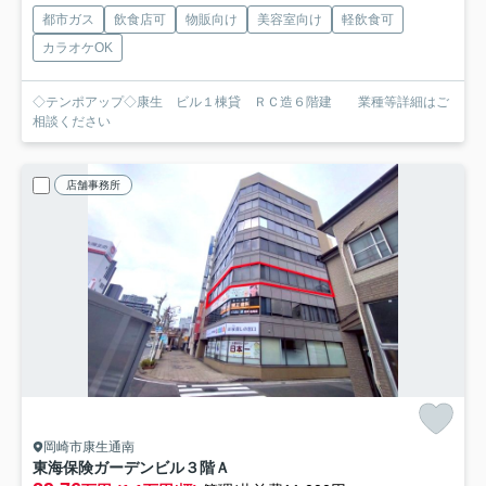
都市ガス
飲食店可
物販向け
美容室向け
軽飲食可
カラオケOK
◇テンポアップ◇康生 ビル１棟貸 ＲＣ造６階建 業種等詳細はご
相談ください
店舗事務所
岡崎市康生通南
東海保険ガーデンビル
３階Ａ