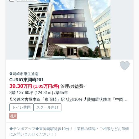
岡崎市康生通南
CURIO東岡崎
201
39.30
万円 (1.05万円/坪)
管理/共益費-
2階 / 37.60坪 (124.31㎡) /築45年
名鉄名古屋本線「東岡崎」駅 徒歩10分
愛知環状鉄道「中岡崎」駅 徒歩17分
トイレ共同
スクール向け
礼0
◆テンポアップ◆東岡崎駅徒歩10分！！業種の確認・ご相談などお気軽
にお問い合わせください！！