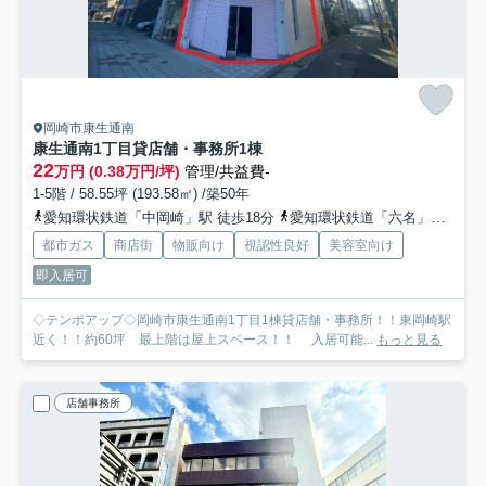
岡崎市康生通南
康生通南1丁目貸店舗・事務所
1棟
22
万円 (0.38万円/坪)
管理/共益費-
1-5階 / 58.55坪 (193.58㎡) /築50年
愛知環状鉄道「中岡崎」駅 徒歩18分
愛知環状鉄道「六名」駅 バス6分 名鉄バス「明大寺町」 停歩10分
都市ガス
商店街
物販向け
視認性良好
美容室向け
即入居可
◇テンポアップ◇岡崎市康生通南1丁目1棟貸店舗・事務所！！東岡崎駅
近く！！約60坪 最上階は屋上スペース！！ 入居可能...
もっと見る
店舗事務所