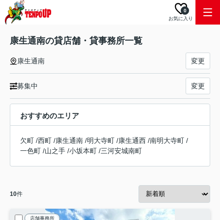
0
お気に入り
康生通南の貸店舗・貸事務所一覧
康生通南
変更
募集中
変更
おすすめのエリア
欠町
/
西町
/
康生通南
/
明大寺町
/
康生通西
/
南明大寺町
/
一色町
/
山之手
/
小坂本町
/
三河安城南町
10
件
店舗事務所