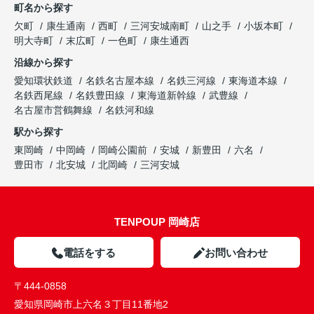
町名から探す
欠町
康生通南
西町
三河安城南町
山之手
小坂本町
明大寺町
末広町
一色町
康生通西
沿線から探す
愛知環状鉄道
名鉄名古屋本線
名鉄三河線
東海道本線
名鉄西尾線
名鉄豊田線
東海道新幹線
武豊線
名古屋市営鶴舞線
名鉄河和線
駅から探す
東岡崎
中岡崎
岡崎公園前
安城
新豊田
六名
豊田市
北安城
北岡崎
三河安城
TENPOUP 岡崎店
電話をする
お問い合わせ
〒444-0858
愛知県岡崎市上六名３丁目11番地2