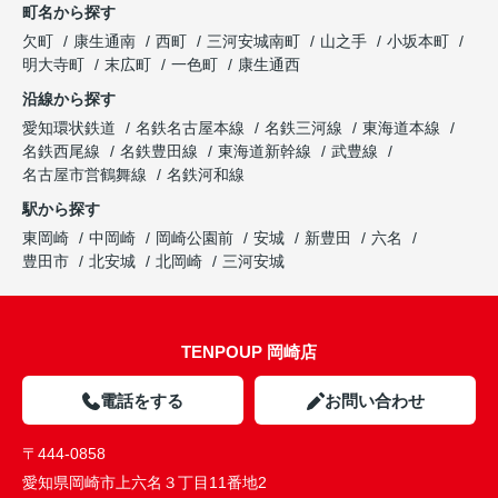
町名から探す
欠町
康生通南
西町
三河安城南町
山之手
小坂本町
明大寺町
末広町
一色町
康生通西
沿線から探す
愛知環状鉄道
名鉄名古屋本線
名鉄三河線
東海道本線
名鉄西尾線
名鉄豊田線
東海道新幹線
武豊線
名古屋市営鶴舞線
名鉄河和線
駅から探す
東岡崎
中岡崎
岡崎公園前
安城
新豊田
六名
豊田市
北安城
北岡崎
三河安城
TENPOUP 岡崎店
電話をする
お問い合わせ
〒444-0858
愛知県岡崎市上六名３丁目11番地2