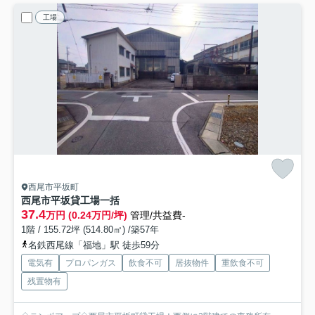
工場
西尾市平坂町
西尾市平坂貸工場
一括
37.4
万円 (0.24万円/坪)
管理/共益費-
1階 / 155.72坪 (514.80㎡) /築57年
名鉄西尾線「福地」駅 徒歩59分
電気有
プロパンガス
飲食不可
居抜物件
重飲食不可
残置物有