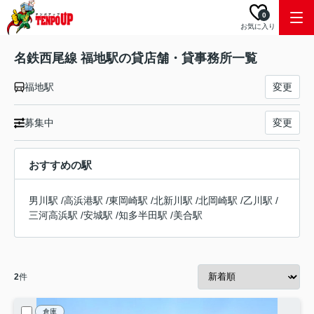
0
お気に入り
名鉄西尾線 福地駅の貸店舗・貸事務所一覧
福地駅
変更
募集中
変更
おすすめの駅
男川駅
/
高浜港駅
/
東岡崎駅
/
北新川駅
/
北岡崎駅
/
乙川駅
/
三河高浜駅
/
安城駅
/
知多半田駅
/
美合駅
2
件
倉庫