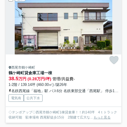
西尾市鶴ケ崎町
鶴ケ崎町貸倉庫工場
一棟
38.5
万円 (0.28万円/坪)
管理/共益費-
1-2階 / 139.14坪 (460.00㎡) /築26年
名鉄西尾線「福地」駅 バス6分 名鉄東部交通「西尾駅」 停歩15分
電気有
公共下水
◇テンポアップ◇西尾市鶴ケ崎町1棟貸倉庫！！約140坪 4ｔトラック
収納可能 駐車場有 西尾駅徒歩15分 2階建て広大な...
もっと見る