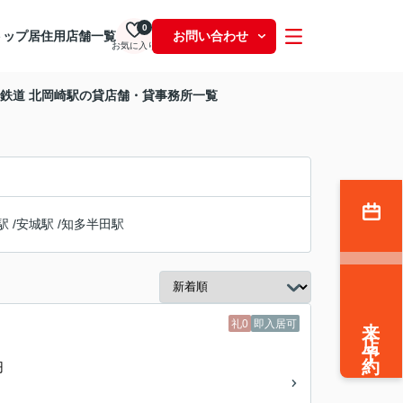
0
トップ
居住用
店舗一覧
お問い合わせ
お気に入り
鉄道 北岡崎駅の貸店舗・貸事務所一覧
駅
/
安城駅
/
知多半田駅
来店予約
礼0
即入居可
円