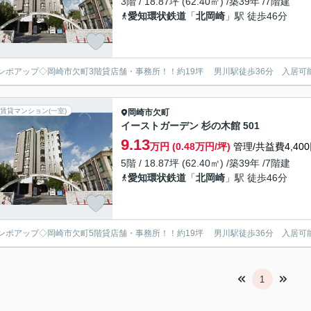
3階 / 18.87坪 (62.40㎡) /築39年 /7階建
愛知環状鉄道
「
北岡崎
」駅 徒歩46分
ンポアップ◇岡崎市欠町3階貸店舗・事務所！！約19坪 男川駅徒歩36分 入居可
賃貸マンション(一室)
岡崎市
欠町
イーストガーデン 杉の木館 501
9.13
万円 (0.48万円/坪)
管理/共益費4,40
5階 / 18.87坪 (62.40㎡) /築39年 /7階建
愛知環状鉄道
「
北岡崎
」駅 徒歩46分
ンポアップ◇岡崎市欠町5階貸店舗・事務所！！約19坪 男川駅徒歩36分 入居可
1