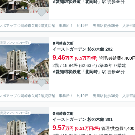
愛知環状鉄道
「
北岡崎
」駅 徒歩46分
ンポアップ◇岡崎市欠町6階貸店舗・事務所！！約19坪 男川駅徒歩36分 入居可
賃貸マンション(一室)
岡崎市
欠町
イーストガーデン 杉の木館 202
9.46
万円 (0.5万円/坪)
管理/共益費4,400
2階 / 18.94坪 (62.63㎡) /築39年 /7階建
愛知環状鉄道
「
北岡崎
」駅 徒歩46分
ンポアップ◇岡崎市欠町2階貸店舗・事務所！！約19坪 男川駅徒歩36分 入居可
賃貸マンション(一室)
岡崎市
欠町
イーストガーデン 杉の木館 301
9.57
万円 (0.51万円/坪)
管理/共益費4,40