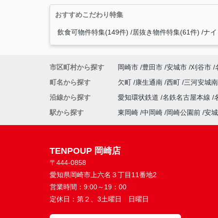
おすすめこだわり特集
飲食可物件特集(149件)
居抜き物件特集(61件)
ナイ
市区町村から探す
岡崎市
豊田市
安城市
刈谷市
町名から探す
欠町
康生通南
西町
三河安城
沿線から探す
愛知環状鉄道
名鉄名古屋本線
駅から探す
東岡崎
中岡崎
岡崎公園前
安城
TENPOUP 岡崎店
〒444-0858
愛知県岡崎市上六名３丁目11番地2
営業時間：
9:00～19：00
定休日：
第２、3土曜日 日曜日