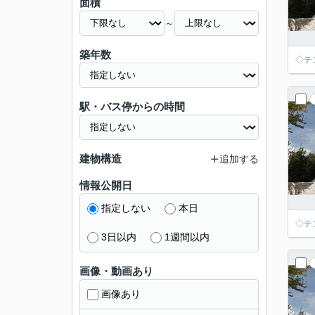
面積
～
築年数
◇テ
駅・バス停からの時間
建物構造
追加する
情報公開日
指定しない
本日
◇テ
3日以内
1週間以内
画像・動画あり
画像あり