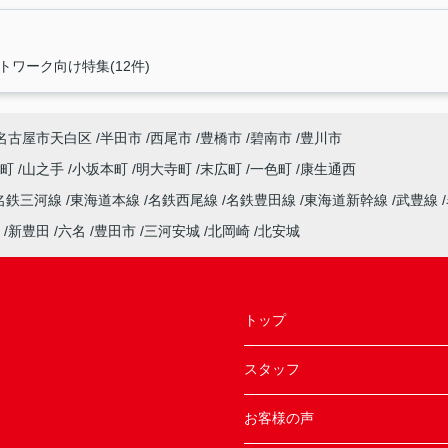
トワーク向け特集(12件)
名古屋市天白区
半田市
西尾市
豊橋市
碧南市
豊川市
南町
山之手
小坂本町
明大寺町
末広町
一色町
康生通西
名鉄三河線
東海道本線
名鉄西尾線
名鉄豊田線
東海道新幹線
武豊線
新豊田
六名
豊田市
三河安城
北岡崎
北安城
トップ
スタッフ
お客様の声