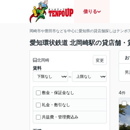
借りる
岡崎市や豊田市などを中心に愛知県の貸店舗探しはテンポ
愛知環状鉄道 北岡崎駅の貸店舗・
お
北岡崎
変更
賃料
男
～
4
敷金・保証金なし
件
礼金・敷引なし
共益費・管理費込み