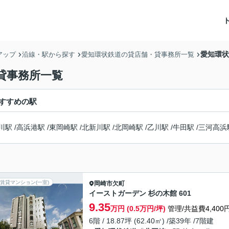
愛知環状
アップ
沿線・駅から探す
愛知環状鉄道の貸店舗・貸事務所一覧
貸事務所一覧
すすめの駅
川駅
/
高浜港駅
/
東岡崎駅
/
北新川駅
/
北岡崎駅
/
乙川駅
/
牛田駅
/
三河高浜
賃貸マンション(一室)
岡崎市
欠町
イーストガーデン 杉の木館 601
9.35
万円 (0.5万円/坪)
管理/共益費4,400
6階 / 18.87坪 (62.40㎡) /築39年 /7階建