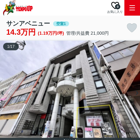
0
お気に入り
サンアベニュー
空室1
14.3万円
(1.19万円/坪)
管理/共益費 21,000円
1
/
17