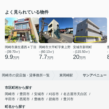
よく見られている物件
岡崎市康生通西４丁目
岡崎市大平町字東上野
安城市新明町
- (39.70㎡)
- (60.13㎡)
- (115.50㎡)
-
9.9
7.7
20
万円
万円
万円
岡崎市の貸店舗・貸事務所一覧
東岡崎駅
サンアベニュー
市区町村から探す
岡崎市
豊田市
安城市
刈谷市
名古屋市天白区
半田市
西尾市
豊橋市
碧南市
豊川市
町名から探す