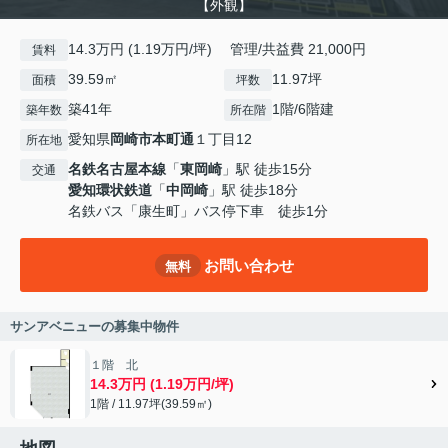
【外観】
14.3万円 (1.19万円/坪) 管理/共益費 21,000円
賃料
39.59㎡
11.97坪
面積
坪数
築41年
1階/6階建
築年数
所在階
愛知県
岡崎市
本町通
１丁目12
所在地
名鉄名古屋本線
「
東岡崎
」駅 徒歩15分
交通
愛知環状鉄道
「
中岡崎
」駅 徒歩18分
名鉄バス「康生町」バス停下車 徒歩1分
お問い合わせ
無料
サンアベニューの募集中物件
１階 北
14.3万円 (1.19万円/坪)
1階 / 11.97坪(39.59㎡)