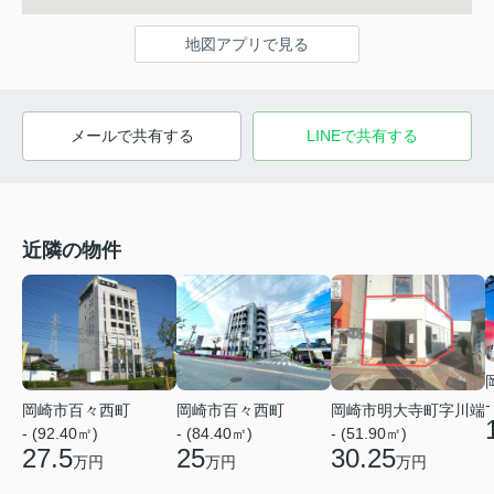
地図アプリで見る
メールで共有する
LINEで共有する
近隣の物件
-
岡崎市百々西町
岡崎市百々西町
岡崎市明大寺町字川端
- (92.40㎡)
- (84.40㎡)
- (51.90㎡)
27.5
25
30.25
万円
万円
万円