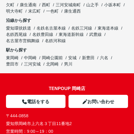
欠町
康生通南
西町
三河安城南町
山之手
小坂本町
明大寺町
末広町
一色町
康生通西
沿線から探す
愛知環状鉄道
名鉄名古屋本線
名鉄三河線
東海道本線
名鉄西尾線
名鉄豊田線
東海道新幹線
武豊線
名古屋市営鶴舞線
名鉄河和線
駅から探す
東岡崎
中岡崎
岡崎公園前
安城
新豊田
六名
豊田市
三河安城
北岡崎
男川
TENPOUP 岡崎店
電話をする
お問い合わせ
〒444-0858
愛知県岡崎市上六名３丁目11番地2
営業時間：
9:00～19：00