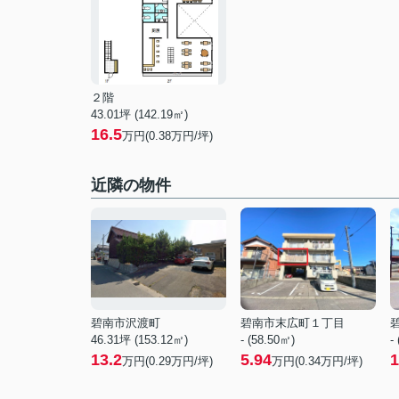
２階
43.01坪 (142.19㎡)
16.5
万円(0.38万円/坪)
近隣の物件
碧南市沢渡町
碧南市末広町１丁目
46.31坪 (153.12㎡)
- (58.50㎡)
-
13.2
5.94
1
万円(
0.29
万円/坪)
万円(
0.34
万円/坪)