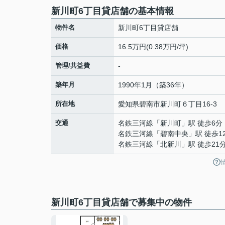
新川町6丁目貸店舗の基本情報
物件名
新川町6丁目貸店舗
価格
16.5万円(0.38万円/坪)
管理/共益費
-
築年月
1990年1月（築36年）
所在地
愛知県
碧南市
新川町
６丁目16-3
交通
名鉄三河線
「
新川町
」駅 徒歩6分
名鉄三河線
「
碧南中央
」駅 徒歩1
名鉄三河線
「
北新川
」駅 徒歩21
新川町6丁目貸店舗で募集中の物件