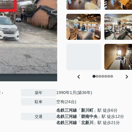
費
-
1990年1月(築36年)
築年
空有(24台)
駐車
名鉄三河線
「
新川町
」駅 徒歩6分
名鉄三河線
「
碧南中央
」駅 徒歩12分
交通
名鉄三河線
「
北新川
」駅 徒歩21分