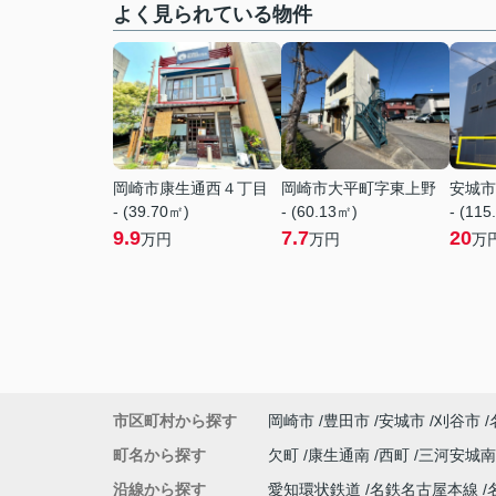
よく見られている物件
岡崎市康生通西４丁目
岡崎市大平町字東上野
安城市
- (39.70㎡)
- (60.13㎡)
- (115
9.9
7.7
20
万円
万円
万
市区町村から探す
岡崎市
豊田市
安城市
刈谷市
町名から探す
欠町
康生通南
西町
三河安城
沿線から探す
愛知環状鉄道
名鉄名古屋本線