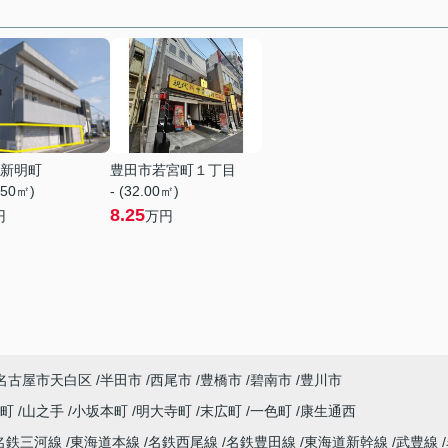
新明町
豊田市若宮町１丁目
.50㎡)
- (32.00㎡)
8.25
円
万円
名古屋市天白区
半田市
西尾市
豊橋市
碧南市
豊川市
南町
山之手
小坂本町
明大寺町
末広町
一色町
康生通西
名鉄三河線
東海道本線
名鉄西尾線
名鉄豊田線
東海道新幹線
武豊線