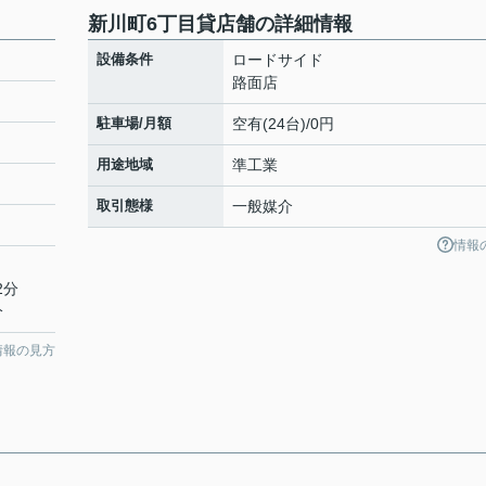
新川町6丁目貸店舗の詳細情報
設備条件
ロードサイド
路面店
駐車場/月額
空有(24台)/0円
用途地域
準工業
取引態様
一般媒介
情報
2分
分
情報の見方