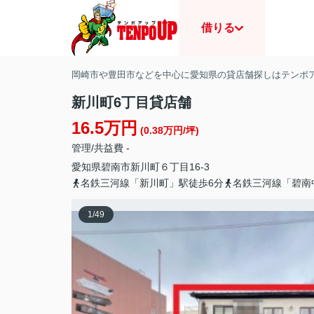
借りる
岡崎市や豊田市などを中心に愛知県の貸店舗探しはテンポ
新川町6丁目貸店舗
16.5万円
(0.38万円/坪)
管理/共益費 -
愛知県
碧南市
新川町
６丁目16-3
名鉄三河線「新川町」駅徒歩6分
名鉄三河線「碧南
1
/
49