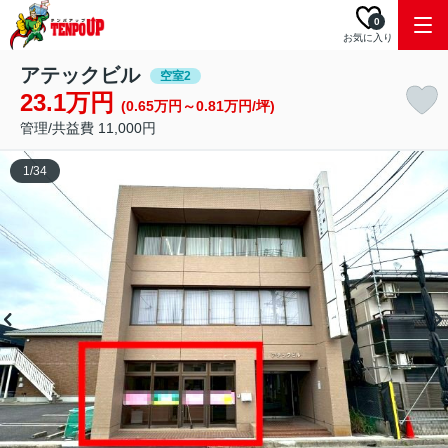
0
お気に入り
アテックビル
空室2
23.1万円
(0.65万円～0.81万円/坪)
管理/共益費 11,000円
1
/
34