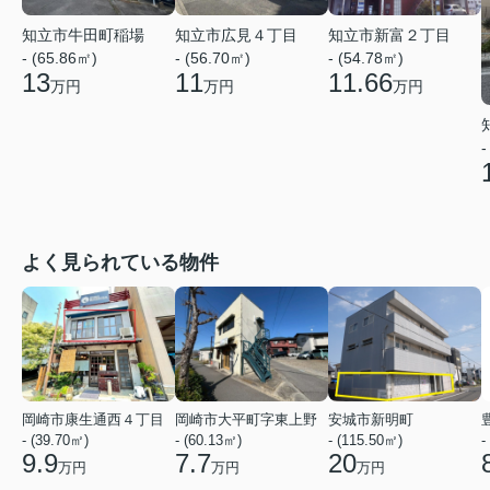
知立市牛田町稲場
知立市広見４丁目
知立市新富２丁目
- (65.86㎡)
- (56.70㎡)
- (54.78㎡)
13
11
11.66
万円
万円
万円
-
よく見られている物件
岡崎市康生通西４丁目
岡崎市大平町字東上野
安城市新明町
- (39.70㎡)
- (60.13㎡)
- (115.50㎡)
-
9.9
7.7
20
万円
万円
万円