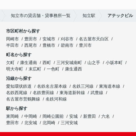
知立市の貸店舗・貸事務所一覧
知立駅
アテックビル
市区町村から探す
岡崎市
豊田市
安城市
刈谷市
名古屋市天白区
半田市
西尾市
豊橋市
碧南市
豊川市
町名から探す
欠町
康生通南
西町
三河安城南町
山之手
小坂本町
明大寺町
末広町
一色町
康生通西
沿線から探す
愛知環状鉄道
名鉄名古屋本線
名鉄三河線
東海道本線
名鉄西尾線
名鉄豊田線
東海道新幹線
武豊線
名古屋市営鶴舞線
名鉄河和線
駅から探す
東岡崎
中岡崎
岡崎公園前
安城
新豊田
六名
豊田市
北安城
北岡崎
三河安城