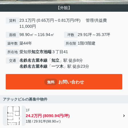
【外観】
23.1万円 (0.65万円～0.81万円/坪) 管理/共益費
賃料
11,000円
98.90㎡～116.94㎡
29.91坪～35.37坪
面積
坪数
築44年
1階/3階建
築年数
所在階
愛知県
知立市
池端
３丁目41
所在地
名鉄名古屋本線
「
知立
」駅 徒歩8分
交通
名鉄名古屋本線
「
一ツ木
」駅 徒歩23分
お問い合わせ
無料
アテックビルの募集中物件
1F
24.2万円 (8090.94円/坪)
1階 / 29.91坪(98.90㎡)