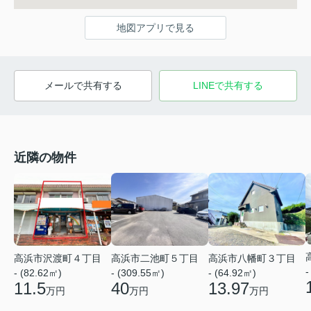
地図アプリで見る
メールで共有する
LINEで共有する
近隣の物件
高浜市二池町５丁目
高浜市沢渡町４丁目
高浜市八幡町３丁目
-
- (309.55㎡)
- (82.62㎡)
- (64.92㎡)
40
11.5
13.97
万円
万円
万円