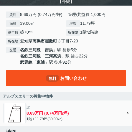
【外観】
8.69万円 (0.74万円/坪) 管理/共益費 1,000円
賃料
39.00㎡
11.79坪
面積
坪数
築70年
1階/2階建
築年数
所在階
愛知県
高浜市
屋敷町
３丁目7-20
所在地
名鉄三河線
「
吉浜
」駅 徒歩5分
交通
名鉄三河線
「
三河高浜
」駅 徒歩22分
武豊線
「
東浦
」駅 徒歩92分
お問い合わせ
無料
アルプスエリーの募集中物件
北
8.69万円 (0.74万円/坪)
1階 / 11.79坪(39.00㎡)