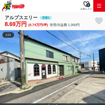
0
お気に入り
アルプスエリー
空室1
8.69万円
(0.74万円/坪)
管理/共益費 1,000円
1
/
10