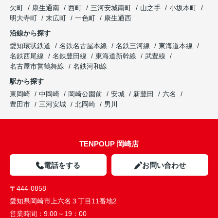
欠町
康生通南
西町
三河安城南町
山之手
小坂本町
明大寺町
末広町
一色町
康生通西
沿線から探す
愛知環状鉄道
名鉄名古屋本線
名鉄三河線
東海道本線
名鉄西尾線
名鉄豊田線
東海道新幹線
武豊線
名古屋市営鶴舞線
名鉄河和線
駅から探す
東岡崎
中岡崎
岡崎公園前
安城
新豊田
六名
豊田市
三河安城
北岡崎
男川
TENPOUP 岡崎店
電話をする
お問い合わせ
〒444-0858
愛知県岡崎市上六名３丁目11番地2
営業時間：
9:00～19：00