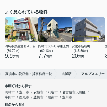
よく見られている物件
岡崎市康生通西４丁目
岡崎市大平町字東上野
安城市新明町
- (39.70㎡)
- (60.13㎡)
- (115.50㎡)
-
9.9
7.7
20
万円
万円
万円
高浜市の貸店舗・貸事務所一覧
吉浜駅
アルプスエリー
市区町村から探す
岡崎市
豊田市
安城市
刈谷市
名古屋市天白区
半田市
西尾市
豊橋市
碧南市
豊川市
町名から探す