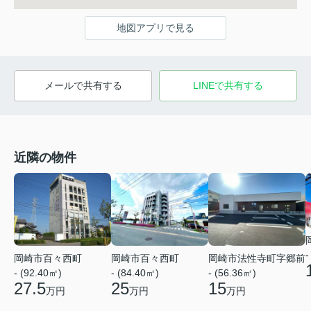
地図アプリで見る
メールで共有する
LINEで共有する
近隣の物件
-
岡崎市百々西町
岡崎市百々西町
岡崎市法性寺町字郷前
- (92.40㎡)
- (84.40㎡)
- (56.36㎡)
27.5
25
15
万円
万円
万円