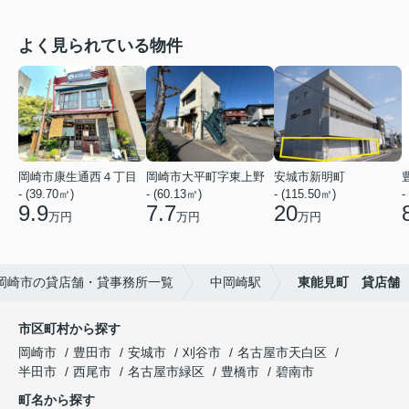
よく見られている物件
岡崎市康生通西４丁目
岡崎市大平町字東上野
安城市新明町
- (39.70㎡)
- (60.13㎡)
- (115.50㎡)
-
9.9
7.7
20
万円
万円
万円
岡崎市の貸店舗・貸事務所一覧
中岡崎駅
東能見町 貸店舗
市区町村から探す
岡崎市
豊田市
安城市
刈谷市
名古屋市天白区
半田市
西尾市
名古屋市緑区
豊橋市
碧南市
町名から探す