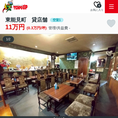
0
お気に入り
東能見町 貸店舗
空室1
11万円
(0.3万円/坪)
管理/共益費 -
1
/
2