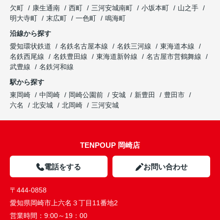
欠町
康生通南
西町
三河安城南町
小坂本町
山之手
明大寺町
末広町
一色町
鳴海町
沿線から探す
愛知環状鉄道
名鉄名古屋本線
名鉄三河線
東海道本線
名鉄西尾線
名鉄豊田線
東海道新幹線
名古屋市営鶴舞線
武豊線
名鉄河和線
駅から探す
東岡崎
中岡崎
岡崎公園前
安城
新豊田
豊田市
六名
北安城
北岡崎
三河安城
TENPOUP 岡崎店
電話をする
お問い合わせ
〒444-0858
愛知県岡崎市上六名３丁目11番地2
営業時間：
9:00～19：00