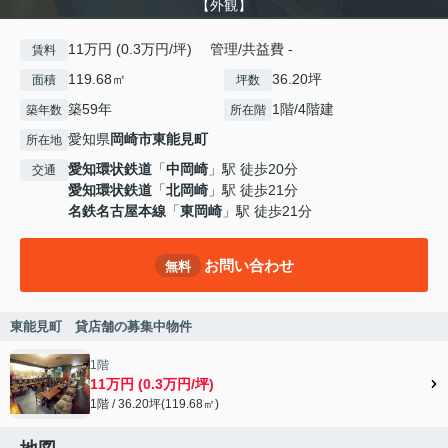
【外観】
11万円 (0.3万円/坪) 管理/共益費 -
賃料
119.68㎡
36.20坪
面積
坪数
築59年
1階/4階建
築年数
所在階
愛知県
岡崎市
東能見町
所在地
愛知環状鉄道
「
中岡崎
」駅 徒歩20分
交通
愛知環状鉄道
「
北岡崎
」駅 徒歩21分
名鉄名古屋本線
「
東岡崎
」駅 徒歩21分
お問い合わせ
無料
東能見町 貸店舗の募集中物件
1階
11万円 (0.3万円/坪)
1階 / 36.20坪(119.68㎡)