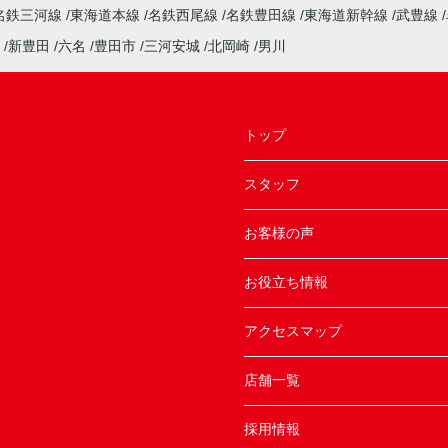
名鉄三河線
東海道本線
名鉄西尾線
名鉄豊田線
東海道新幹線
武豊線
新豊田
六名
豊田市
三河安城
北岡崎
男川
トップ
スタッフ
お客様の声
お役立ち情報
アクセスマップ
店舗一覧
採用情報