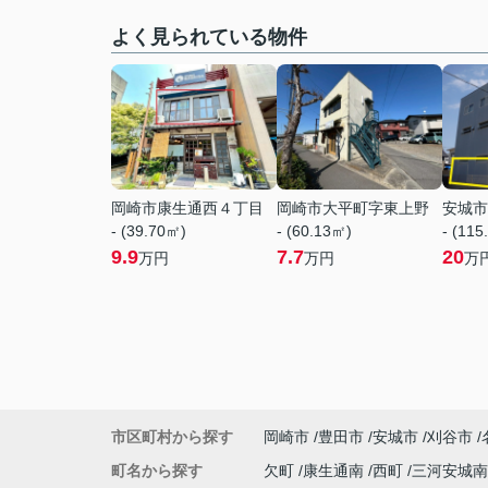
よく見られている物件
岡崎市康生通西４丁目
岡崎市大平町字東上野
安城市
- (39.70㎡)
- (60.13㎡)
- (115
9.9
7.7
20
万円
万円
万
市区町村から探す
岡崎市
豊田市
安城市
刈谷市
町名から探す
欠町
康生通南
西町
三河安城