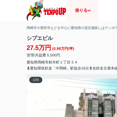
借りる
岡崎市や豊田市などを中心に愛知県の貸店舗探しはテンポ
シプエビル
27.5万円
(0.98万円/坪)
管理/共益費 5,500円
愛知県
岡崎市
材木町
１丁目３４
愛知環状鉄道「中岡崎」駅徒歩16分
名鉄名古屋本線
1
/
35