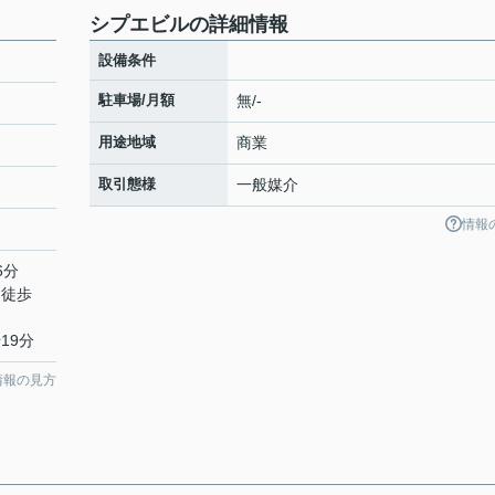
シプエビルの詳細情報
設備条件
駐車場/月額
無/-
用途地域
商業
取引態様
一般媒介
情報
6分
 徒歩
19分
情報の見方