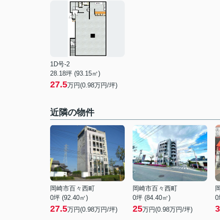
1D号-2
28.18坪 (93.15㎡)
27.5
万円(0.98万円/坪)
近隣の物件
岡崎市百々西町
岡崎市百々西町
0坪 (92.40㎡)
0坪 (84.40㎡)
0
27.5
25
3
万円(
0.98
万円/坪)
万円(
0.98
万円/坪)