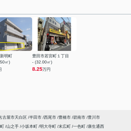
新明町
豊田市若宮町１丁目
.50㎡)
- (32.00㎡)
8.25
円
万円
名古屋市天白区
半田市
西尾市
豊橋市
碧南市
豊川市
南町
山之手
小坂本町
明大寺町
末広町
一色町
康生通西