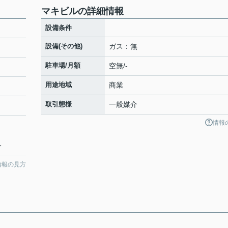
マキビルの詳細情報
設備条件
設備(その他)
ガス：無
駐車場/月額
空無/-
用途地域
商業
取引態様
一般媒介
情報
分
情報の見方