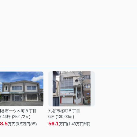
刈谷市一ツ木町８丁目
刈谷市桜町５丁目
6.44坪 (252.72㎡)
0坪 (130.00㎡)
8.5
56.1
万円(
0.5
万円/坪)
万円(
1.43
万円/坪)