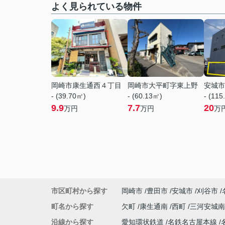
よく見られている物件
岡崎市康生通西４丁目
岡崎市大平町字東上野
安城市
- (39.70㎡)
- (60.13㎡)
- (115
9.9
7.7
20
万円
万円
万
市区町村から探す
岡崎市
豊田市
安城市
刈谷市
町名から探す
欠町
康生通南
西町
三河安城
沿線から探す
愛知環状鉄道
名鉄名古屋本線