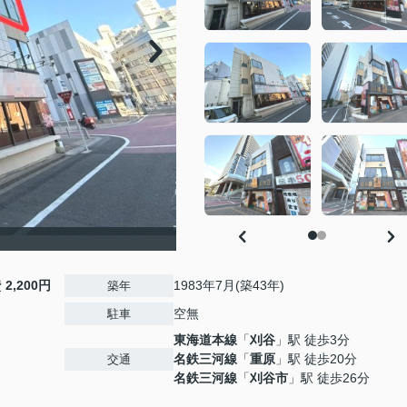
費
2,200円
1983年7月(築43年)
築年
空無
駐車
東海道本線
「
刈谷
」駅 徒歩3分
名鉄三河線
「
重原
」駅 徒歩20分
交通
名鉄三河線
「
刈谷市
」駅 徒歩26分