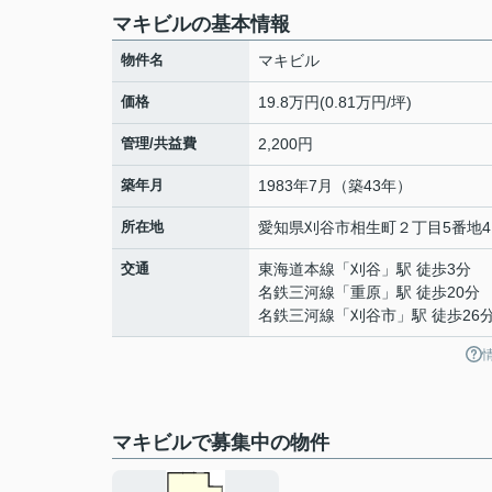
マキビルの基本情報
物件名
マキビル
価格
19.8万円(0.81万円/坪)
管理/共益費
2,200円
築年月
1983年7月（築43年）
所在地
愛知県
刈谷市
相生町
２丁目5番地4
交通
東海道本線
「
刈谷
」駅 徒歩3分
名鉄三河線
「
重原
」駅 徒歩20分
名鉄三河線
「
刈谷市
」駅 徒歩26
マキビルで募集中の物件