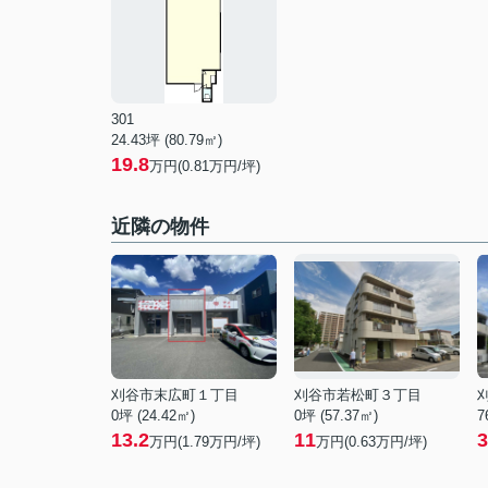
301
24.43坪 (80.79㎡)
19.8
万円(0.81万円/坪)
近隣の物件
刈谷市末広町１丁目
刈谷市若松町３丁目
0坪 (24.42㎡)
0坪 (57.37㎡)
7
13.2
11
3
万円(
1.79
万円/坪)
万円(
0.63
万円/坪)