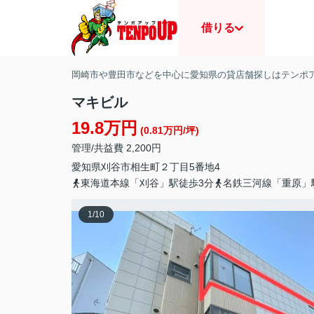
借りる
岡崎市や豊田市などを中心に愛知県の貸店舗探しはテンポ
マキビル
19.8万円
(0.81万円/坪)
管理/共益費 2,200円
愛知県
刈谷市
相生町
２丁目5番地4
東海道本線「刈谷」駅徒歩3分
名鉄三河線「重原」
1
/
10