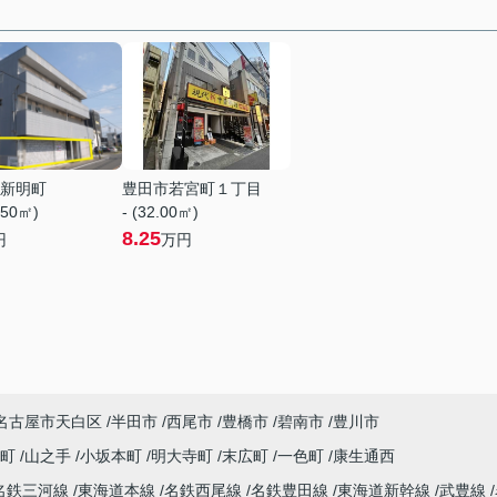
新明町
豊田市若宮町１丁目
.50㎡)
- (32.00㎡)
8.25
円
万円
名古屋市天白区
半田市
西尾市
豊橋市
碧南市
豊川市
南町
山之手
小坂本町
明大寺町
末広町
一色町
康生通西
名鉄三河線
東海道本線
名鉄西尾線
名鉄豊田線
東海道新幹線
武豊線