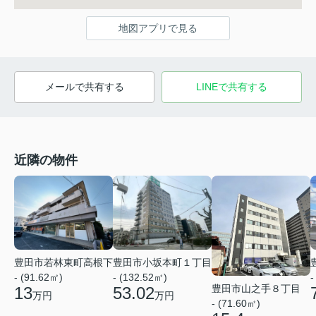
地図アプリで見る
メールで共有する
LINEで共有する
近隣の物件
豊田市若林東町高根下
豊田市小坂本町１丁目
-
- (91.62㎡)
- (132.52㎡)
豊田市山之手８丁目
13
53.02
万円
万円
- (71.60㎡)