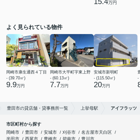
15.4
万円
よく見られている物件
岡崎市康生通西４丁目
岡崎市大平町字東上野
安城市新明町
- (39.70㎡)
- (60.13㎡)
- (115.50㎡)
-
9.9
7.7
20
万円
万円
万円
豊田市の貸店舗・貸事務所一覧
上挙母駅
アイフラッツ
市区町村から探す
岡崎市
豊田市
安城市
刈谷市
名古屋市天白区
半田市
西尾市
豊橋市
碧南市
豊川市