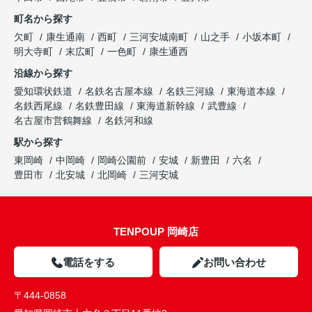
町名から探す
欠町
康生通南
西町
三河安城南町
山之手
小坂本町
明大寺町
末広町
一色町
康生通西
沿線から探す
愛知環状鉄道
名鉄名古屋本線
名鉄三河線
東海道本線
名鉄西尾線
名鉄豊田線
東海道新幹線
武豊線
名古屋市営鶴舞線
名鉄河和線
駅から探す
東岡崎
中岡崎
岡崎公園前
安城
新豊田
六名
豊田市
北安城
北岡崎
三河安城
TENPOUP 岡崎店
電話をする
お問い合わせ
〒444-0858