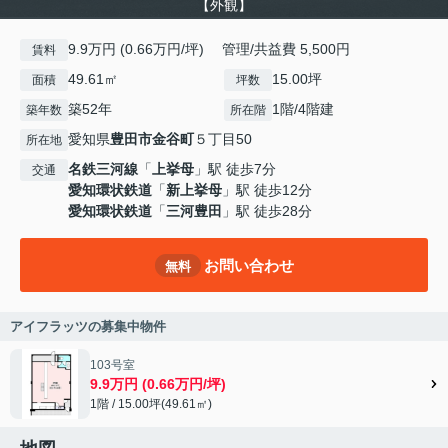
【外観】
9.9万円 (0.66万円/坪) 管理/共益費 5,500円
賃料
49.61㎡
15.00坪
面積
坪数
築52年
1階/4階建
築年数
所在階
愛知県
豊田市
金谷町
５丁目50
所在地
名鉄三河線
「
上挙母
」駅 徒歩7分
交通
愛知環状鉄道
「
新上挙母
」駅 徒歩12分
愛知環状鉄道
「
三河豊田
」駅 徒歩28分
お問い合わせ
無料
アイフラッツの募集中物件
103号室
9.9万円 (0.66万円/坪)
1階 / 15.00坪(49.61㎡)