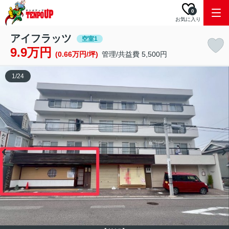
0
お気に入り
アイフラッツ
空室1
9.9万円
(0.66万円/坪)
管理/共益費 5,500円
1
/
24