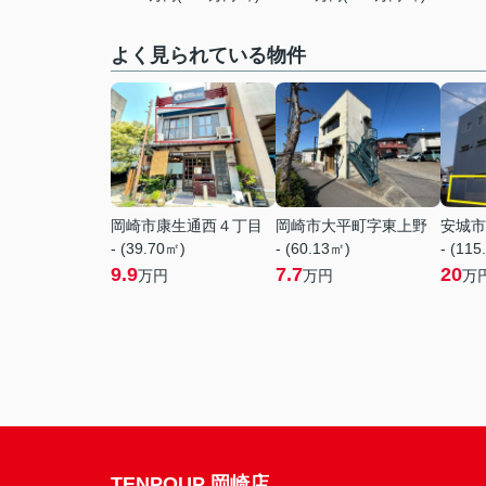
よく見られている物件
岡崎市康生通西４丁目
岡崎市大平町字東上野
安城市
- (39.70㎡)
- (60.13㎡)
- (115
9.9
7.7
20
万円
万円
万
TENPOUP 岡崎店