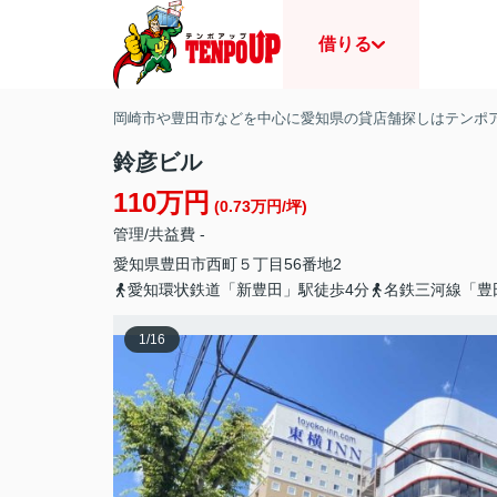
借りる
岡崎市や豊田市などを中心に愛知県の貸店舗探しはテンポ
鈴彦ビル
110万円
(0.73万円/坪)
管理/共益費 -
愛知県
豊田市
西町
５丁目56番地2
愛知環状鉄道「新豊田」駅徒歩4分
名鉄三河線「豊
1
/
16