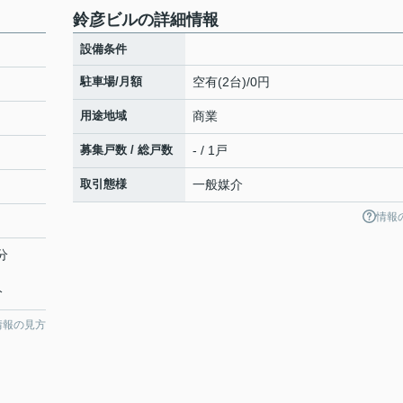
鈴彦ビルの詳細情報
設備条件
駐車場/月額
空有(2台)/0円
用途地域
商業
募集戸数 / 総戸数
- / 1戸
取引態様
一般媒介
情報
分
分
情報の見方