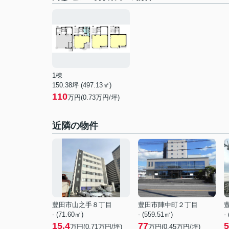
1棟
150.38坪 (497.13㎡)
110
万円(0.73万円/坪)
近隣の物件
豊田市山之手８丁目
豊田市陣中町２丁目
- (71.60㎡)
- (559.51㎡)
-
15.4
77
5
万円(
0.71
万円/坪)
万円(
0.45
万円/坪)