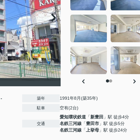
費
-
1991年8月(築35年)
築年
空有(2台)
駐車
愛知環状鉄道
「
新豊田
」駅 徒歩4分
名鉄三河線
「
豊田市
」駅 徒歩5分
交通
名鉄三河線
「
上挙母
」駅 徒歩24分