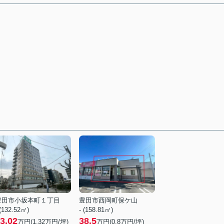
豊田市小坂本町１丁目
豊田市西岡町保ケ山
 (132.52㎡)
- (158.81㎡)
3.02
38.5
万円(
1.32
万円/坪)
万円(
0.8
万円/坪)