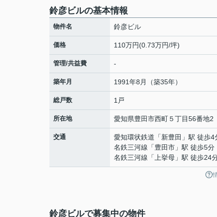
鈴彦ビルの基本情報
物件名
鈴彦ビル
価格
110万円(0.73万円/坪)
管理/共益費
-
築年月
1991年8月（築35年）
総戸数
1戸
所在地
愛知県
豊田市
西町
５丁目56番地2
交通
愛知環状鉄道
「
新豊田
」駅 徒歩4
名鉄三河線
「
豊田市
」駅 徒歩5分
名鉄三河線
「
上挙母
」駅 徒歩24
鈴彦ビルで募集中の物件