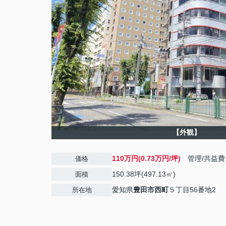
【外観】
110万円(0.73万円/坪)
管理/共益
価格
150.38坪(497.13㎡)
面積
愛知県
豊田市
西町
５丁目56番地2
所在地