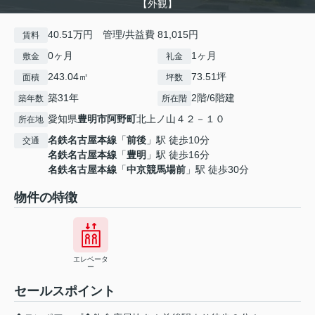
【外観】
40.51万円 管理/共益費 81,015円
賃料
0ヶ月
1ヶ月
敷金
礼金
243.04㎡
73.51坪
面積
坪数
築31年
2階/6階建
築年数
所在階
愛知県
豊明市
阿野町
北上ノ山４２－１０
所在地
名鉄名古屋本線
「
前後
」駅 徒歩10分
交通
名鉄名古屋本線
「
豊明
」駅 徒歩16分
名鉄名古屋本線
「
中京競馬場前
」駅 徒歩30分
物件の特徴
エレベータ
ー
セールスポイント