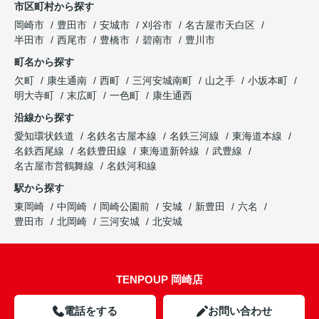
市区町村から探す
岡崎市
豊田市
安城市
刈谷市
名古屋市天白区
半田市
西尾市
豊橋市
碧南市
豊川市
町名から探す
欠町
康生通南
西町
三河安城南町
山之手
小坂本町
明大寺町
末広町
一色町
康生通西
沿線から探す
愛知環状鉄道
名鉄名古屋本線
名鉄三河線
東海道本線
名鉄西尾線
名鉄豊田線
東海道新幹線
武豊線
名古屋市営鶴舞線
名鉄河和線
駅から探す
東岡崎
中岡崎
岡崎公園前
安城
新豊田
六名
豊田市
北岡崎
三河安城
北安城
TENPOUP 岡崎店
電話をする
お問い合わせ