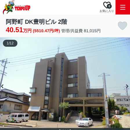
0
お気に入り
阿野町 DK豊明ビル 2階
40.51
万円
(5510.47円/坪)
管理/共益費 81,015円
1
/
12