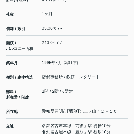
1ヶ月
礼金
33.00％ / -
償却 / 敷引
243.04㎡ / -
面積 /
バルコニー面積
1995年4月(築31年)
築年月
店舗事務所 / 鉄筋コンクリート
種別 / 建物構造
2階 / 2階 / 6階建
部屋 /
所在階 / 階建
愛知県
豊明市
阿野町
北上ノ山４２－１０
所在地
名鉄名古屋本線
「
前後
」駅 徒歩10分
交通
名鉄名古屋本線
「
豊明
」駅 徒歩16分