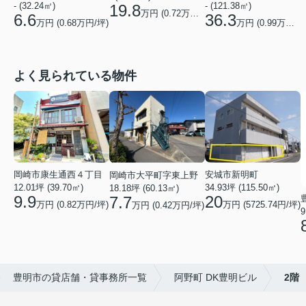
- (32.24㎡)
- (121.38㎡)
19.8
万円 (
0.72
万円/坪)
6.6
36.3
万円 (
0.68
万円/坪)
万円 (
0.99
万円/坪)
よく見られている物件
安城市新明町
岡崎市康生通西４丁目
岡崎市大平町字東上野
34.93坪 (115.50㎡)
12.01坪 (39.70㎡)
18.18坪 (60.13㎡)
20
9.9
7.7
万円 (5725.74円/坪)
万円 (0.82万円/坪)
万円 (0.42万円/坪)
9
豊明市の貸店舗・貸事務所一覧
阿野町 DK豊明ビル
2階