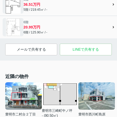
36.51万円
5階 / 219.45㎡ / -
6階
20.99万円
6階 / 125.90㎡ / -
メールで共有する
LINEで共有する
近隣の物件
豊明市三崎町中ノ坪
豊明市二村台２丁目
豊明市西川町島原
- (90.50㎡)