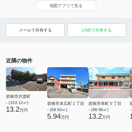
地図アプリで見る
メールで共有する
LINEで共有する
近隣の物件
碧南市沢渡町
- (153.12㎡)
碧南市幸町５丁目
碧南市末広町１丁目
13.2
- (98.96㎡)
-
- (58.50㎡)
万円
13.2
5.94
万円
万円