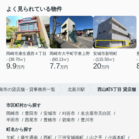
よく見られている物件
岡崎市康生通西４丁目
岡崎市大平町字東上野
安城市新明町
- (39.70㎡)
- (60.13㎡)
- (115.50㎡)
-
9.9
7.7
20
万円
万円
万円
南市の貸店舗・貸事務所一覧
北新川駅
西山町5丁目 貸店舗
市区町村から探す
岡崎市
豊田市
安城市
刈谷市
名古屋市天白区
半田市
西尾市
豊橋市
碧南市
豊川市
町名から探す
欠町
康生通南
西町
三河安城南町
山之手
小坂本町