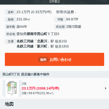
【外観】
23.1万円 (0.33万円/坪) 管理/共益費 -
賃料
231.00㎡
69.87坪
面積
坪数
築44年
2階/2階建
築年数
所在階
愛知県
碧南市
西山町
５丁目5
所在地
名鉄三河線
「
北新川
」駅 徒歩2分
交通
名鉄三河線
「
新川町
」駅 徒歩18分
お問い合わせ
無料
西山町5丁目 貸店舗の募集中物件
2階
23.1万円 (3306.14円/坪)
2階 / 69.87坪(231.00㎡)
地図