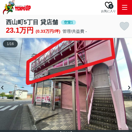
0
お気に入り
西山町5丁目 貸店舗
空室1
23.1万円
(0.33万円/坪)
管理/共益費 -
1
/
16