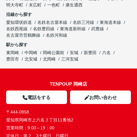
明大寺町
末広町
一色町
康生通西
沿線から探す
愛知環状鉄道
名鉄名古屋本線
名鉄三河線
東海道本線
名鉄西尾線
名鉄豊田線
東海道新幹線
武豊線
名古屋市営鶴舞線
名鉄河和線
駅から探す
東岡崎
中岡崎
岡崎公園前
安城
新豊田
六名
豊田市
北安城
北岡崎
三河安城
TENPOUP 岡崎店
電話をする
お問い合わせ
〒444-0858
愛知県岡崎市上六名３丁目11番地2
営業時間：
9:00～19：00
定休日：
第２、3土曜日 日曜日