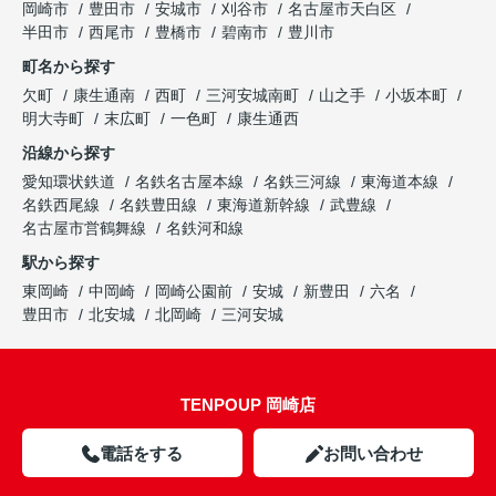
岡崎市
豊田市
安城市
刈谷市
名古屋市天白区
半田市
西尾市
豊橋市
碧南市
豊川市
町名から探す
欠町
康生通南
西町
三河安城南町
山之手
小坂本町
明大寺町
末広町
一色町
康生通西
沿線から探す
愛知環状鉄道
名鉄名古屋本線
名鉄三河線
東海道本線
名鉄西尾線
名鉄豊田線
東海道新幹線
武豊線
名古屋市営鶴舞線
名鉄河和線
駅から探す
東岡崎
中岡崎
岡崎公園前
安城
新豊田
六名
豊田市
北安城
北岡崎
三河安城
TENPOUP 岡崎店
電話をする
お問い合わせ