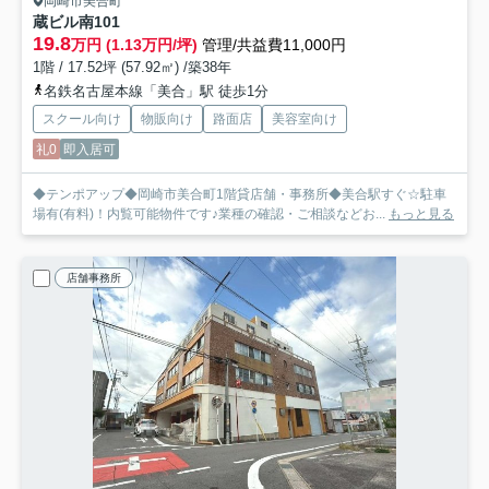
岡崎市美合町
蔵ビル
南101
19.8
万円 (1.13万円/坪)
管理/共益費11,000円
1階 / 17.52坪 (57.92㎡) /築38年
名鉄名古屋本線「美合」駅 徒歩1分
スクール向け
物販向け
路面店
美容室向け
礼0
即入居可
◆テンポアップ◆岡崎市美合町1階貸店舗・事務所◆美合駅すぐ☆駐車
場有(有料)！内覧可能物件です♪業種の確認・ご相談などお...
もっと見る
店舗事務所