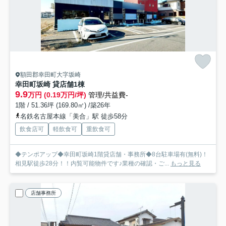
額田郡幸田町大字坂崎
幸田町坂崎 貸店舗
1棟
9.9
万円 (0.19万円/坪)
管理/共益費-
1階 / 51.36坪 (169.80㎡) /築26年
名鉄名古屋本線「美合」駅 徒歩58分
飲食店可
軽飲食可
重飲食可
◆テンポアップ◆幸田町坂崎1階貸店舗・事務所◆8台駐車場有(無料)！
相見駅徒歩28分！！内覧可能物件です♪業種の確認・ご...
もっと見る
店舗事務所