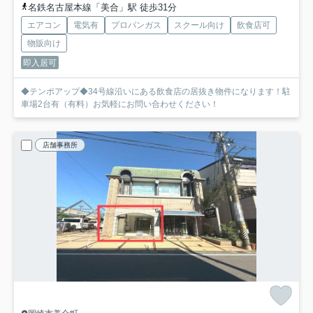
名鉄名古屋本線「美合」駅 徒歩31分
エアコン
電気有
プロパンガス
スクール向け
飲食店可
物販向け
即入居可
◆テンポアップ◆34号線沿いにある飲食店の居抜き物件になります！駐
車場2台有（有料）お気軽にお問い合わせください！
店舗事務所