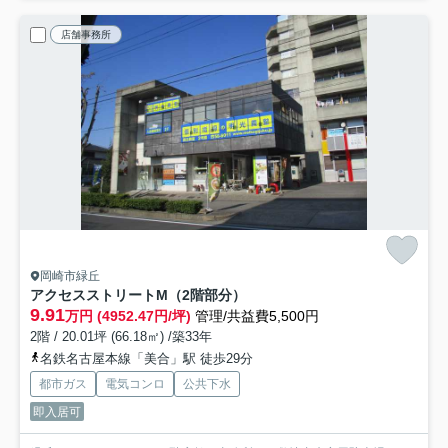
店舗事務所
岡崎市緑丘
アクセスストリート
M（2階部分）
9.91
万円 (4952.47円/坪)
管理/共益費5,500円
2階 / 20.01坪 (66.18㎡) /築33年
名鉄名古屋本線「美合」駅 徒歩29分
都市ガス
電気コンロ
公共下水
即入居可