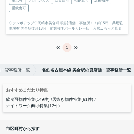
電気有
プロパンガス
飲食店可
軽飲食可
居抜物件
重飲食可
◇テンポアップ◇岡崎市美合町1階貸店舗・事務所！！約15坪 共用駐
車場有 美合駅徒歩13分 前業種ネパールカレー店 入居...
もっと見る
1
舗・貸事務所一覧
名鉄名古屋本線 美合駅の貸店舗・貸事務所一覧
おすすめこだわり特集
飲食可物件特集(149件)
居抜き物件特集(61件)
ナイトワーク向け特集(12件)
市区町村から探す