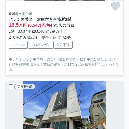
岡崎市美合町
パラシオ美合 倉庫付き事務所
1階
16.5
万円 (0.54万円/坪)
管理/共益費-
1階 / 30.37坪 (100.40㎡) /築59年
名鉄名古屋本線「美合」駅 徒歩3分
エアコン
プロパンガス
公共下水
◆テンポアップ◆岡崎市美合町1階倉庫付き事務所◆美合駅徒歩3分！！
近隣月極駐車場あり！業種の確認・ご相談などお気軽お問合...
もっと見
る
店舗事務所