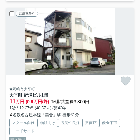
店舗事務所
岡崎市大平町
大平町 野澤ビル
1階
11
万円 (0.9万円/坪)
管理/共益費3,300円
1階 / 12.27坪 (40.57㎡) /築42年
名鉄名古屋本線「美合」駅 徒歩31分
スクール向け
物販向け
視認性良好
路面店
飲食不可
ロードサイド
即入居可