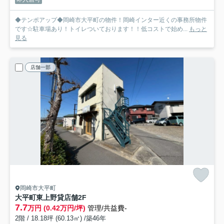
◆テンポアップ◆岡崎市大平町の物件！岡崎インター近くの事務所物件
です☆駐車場あり！トイレついております！！低コストで始め...
もっと
見る
店舗一部
岡崎市大平町
大平町東上野貸店舗
2F
7.7
万円 (0.42万円/坪)
管理/共益費-
2階 / 18.18坪 (60.13㎡) /築46年