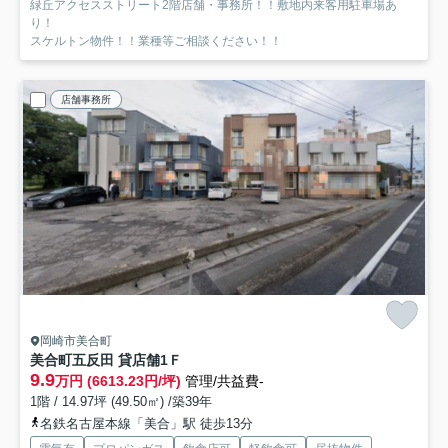
緑丘アクセスストリート2階店舗・事務所！！敷地内来客用駐車場あ
り！
スケルトン物件！！業種等ご相談ください！！
店舗事務所
岡崎市美合町
美合町五反田 貸店舗
1Ｆ
9.9
万円 (6613.23円/坪)
管理/共益費-
1階 / 14.97坪 (49.50㎡) /築39年
名鉄名古屋本線「美合」駅 徒歩13分