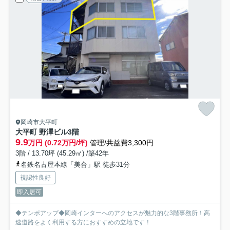
岡崎市大平町
大平町 野澤ビル
3階
9.9
万円 (0.72万円/坪)
管理/共益費3,300円
3階 / 13.70坪 (45.29㎡) /築42年
名鉄名古屋本線「美合」駅 徒歩31分
視認性良好
即入居可
◆テンポアップ◆岡崎インターへのアクセスが魅力的な3階事務所！高
速道路をよく利用する方におすすめの立地です！