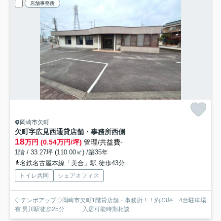
店舗事務所
岡崎市欠町
欠町字広見西通貸店舗・事務所
西側
18
万円 (0.54万円/坪)
管理/共益費-
1階 / 33.27坪 (110.00㎡) /築35年
名鉄名古屋本線「美合」駅 徒歩43分
トイレ共同
シェアオフィス
◇テンポアップ◇岡崎市欠町1階貸店舗・事務所！！約33坪 4台駐車場
有 男川駅徒歩25分 入居可能時期相談