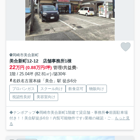
岡崎市美合新町
美合新町12-12 店舗事務所
1棟
22
万円 (0.88万円/坪)
管理/共益費-
1階 / 25.04坪 (82.81㎡) /築30年
名鉄名古屋本線「美合」駅 徒歩6分
プロパンガス
スクール向け
飲食店可
物販向け
視認性良好
美容室向け
◆テンポアップ◆岡崎市美合新町1階建て貸店舗・事務所◆前面駐車場
付き！！美合駅徒歩6分！内覧可能物件です♪業種の確認・ご...
もっと見
る