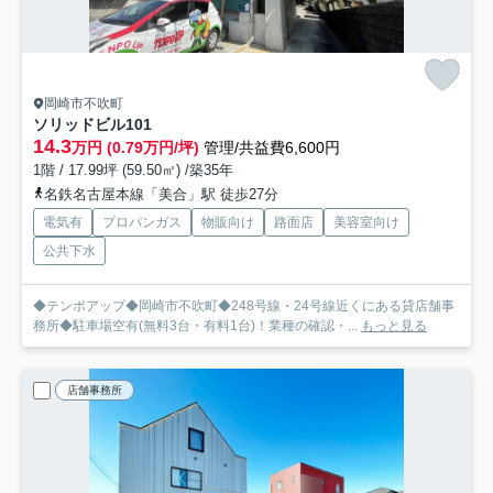
岡崎市不吹町
ソリッドビル
101
14.3
万円 (0.79万円/坪)
管理/共益費6,600円
1階 / 17.99坪 (59.50㎡) /築35年
名鉄名古屋本線「美合」駅 徒歩27分
電気有
プロパンガス
物販向け
路面店
美容室向け
公共下水
◆テンポアップ◆岡崎市不吹町◆248号線・24号線近くにある貸店舗事
務所◆駐車場空有(無料3台・有料1台)！業種の確認・...
もっと見る
店舗事務所