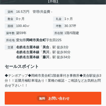
【外観】
16.5万円 管理/共益費 -
賃料
0ヶ月
1ヶ月
敷金
礼金
100.40㎡
30.37坪
面積
坪数
築59年
1階/5階建
築年数
所在階
愛知県
岡崎市
美合町
字生田225
所在地
名鉄名古屋本線
「
美合
」駅 徒歩3分
交通
名鉄名古屋本線
「
男川
」駅 徒歩30分
名鉄名古屋本線
「
藤川
」駅 徒歩34分
セールスポイント
◆テンポアップ◆岡崎市美合町1階倉庫付き事務所◆美合駅徒歩3
分！！近隣月極駐車場あり！業種の確認・ご相談などお気軽お問
合せ下さい！！
お問い合わせ
無料