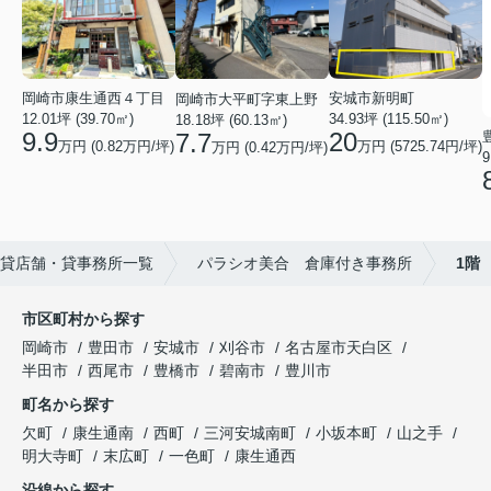
安城市新明町
岡崎市康生通西４丁目
岡崎市大平町字東上野
34.93坪 (115.50㎡)
12.01坪 (39.70㎡)
18.18坪 (60.13㎡)
20
9.9
7.7
万円 (5725.74円/坪)
万円 (0.82万円/坪)
万円 (0.42万円/坪)
9
貸店舗・貸事務所一覧
パラシオ美合 倉庫付き事務所
1階
市区町村から探す
岡崎市
豊田市
安城市
刈谷市
名古屋市天白区
半田市
西尾市
豊橋市
碧南市
豊川市
町名から探す
欠町
康生通南
西町
三河安城南町
小坂本町
山之手
明大寺町
末広町
一色町
康生通西
沿線から探す