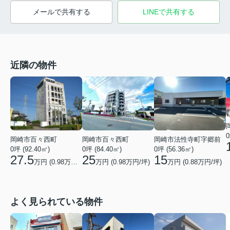
メールで共有する
LINEで共有する
近隣の物件
0
岡崎市百々西町
岡崎市百々西町
岡崎市法性寺町字郷前
0坪 (92.40㎡)
0坪 (84.40㎡)
0坪 (56.36㎡)
27.5
25
15
万円 (
0.98
万円/坪)
万円 (
0.98
万円/坪)
万円 (
0.88
万円/坪)
よく見られている物件