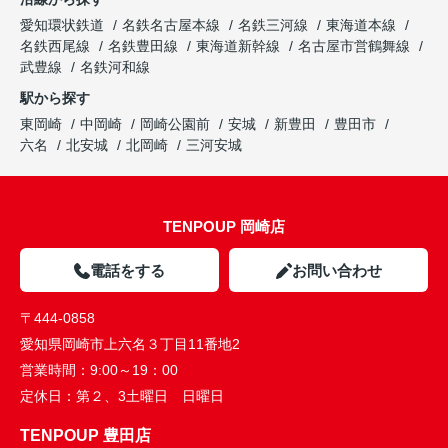
愛知環状鉄道
名鉄名古屋本線
名鉄三河線
東海道本線
名鉄西尾線
名鉄豊田線
東海道新幹線
名古屋市営鶴舞線
武豊線
名鉄河和線
駅から探す
東岡崎
中岡崎
岡崎公園前
安城
新豊田
豊田市
六名
北安城
北岡崎
三河安城
TENPOUP 岡崎店
電話をする
お問い合わせ
〒444-0858
愛知県岡崎市上六名３丁目11番地2
営業時間：
9:00～19：00
定休日：
第２、3土曜日 日曜日
TENPOUP 豊田店