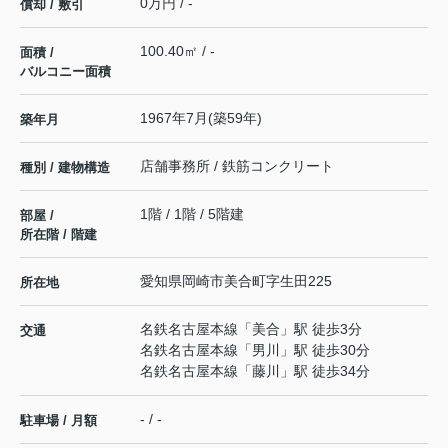
0万円 / -
償却 / 敷引
100.40㎡ / -
面積 /
バルコニー面積
1967年7月(築59年)
築年月
店舗事務所 / 鉄筋コンクリート
種別 / 建物構造
1階 / 1階 / 5階建
部屋 /
所在階 / 階建
愛知県
岡崎市
美合町
字生田225
所在地
名鉄名古屋本線
「
美合
」駅 徒歩3分
交通
名鉄名古屋本線
「
男川
」駅 徒歩30分
名鉄名古屋本線
「
藤川
」駅 徒歩34分
- / -
駐車場 / 月額