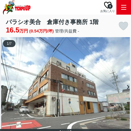
0
お気に入り
パラシオ美合 倉庫付き事務所 1階
16.5
万円
(0.54万円/坪)
管理/共益費 -
1
/
7