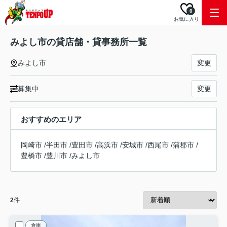
0
お気に入り
みよし市の貸店舗・貸事務所一覧
みよし市
変更
募集中
変更
おすすめのエリア
岡崎市
/
半田市
/
豊田市
/
高浜市
/
安城市
/
西尾市
/
蒲郡市
/
豊橋市
/
豊川市
/
みよし市
2
件
倉庫