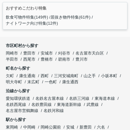
おすすめこだわり特集
飲食可物件特集(149件)
居抜き物件特集(61件)
ナイトワーク向け特集(12件)
市区町村から探す
岡崎市
豊田市
安城市
刈谷市
名古屋市天白区
半田市
西尾市
豊橋市
碧南市
豊川市
町名から探す
欠町
康生通南
西町
三河安城南町
山之手
小坂本町
明大寺町
末広町
一色町
康生通西
沿線から探す
愛知環状鉄道
名鉄名古屋本線
名鉄三河線
東海道本線
名鉄西尾線
名鉄豊田線
東海道新幹線
武豊線
名古屋市営鶴舞線
名鉄河和線
駅から探す
東岡崎
中岡崎
岡崎公園前
安城
新豊田
六名