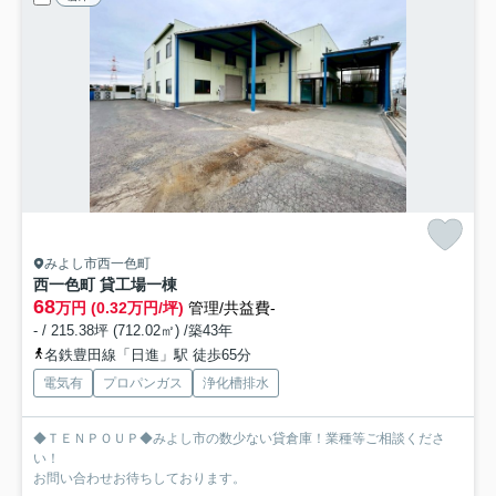
みよし市西一色町
西一色町 貸工場
一棟
68
万円 (0.32万円/坪)
管理/共益費-
- / 215.38坪 (712.02㎡) /築43年
名鉄豊田線「日進」駅 徒歩65分
電気有
プロパンガス
浄化槽排水
◆ＴＥＮＰＯＵＰ◆みよし市の数少ない貸倉庫！業種等ご相談くださ
い！
お問い合わせお待ちしております。