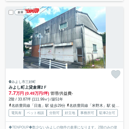
倉庫
みよし市三好町
みよし町上貸倉庫
2Ｆ
7.7
万円 (0.49万円/坪)
管理/共益費-
2階 / 33.87坪 (111.99㎡) /築51年
名鉄豊田線「日進」駅 徒歩29分
名鉄豊田線「米野木」駅 徒歩58分
電気有
ペット相談
分割可
好立地
事務所可
駐車2台可
◆TENPOUP◆数少ないみよしの物件の倉庫になります。2階のみの使