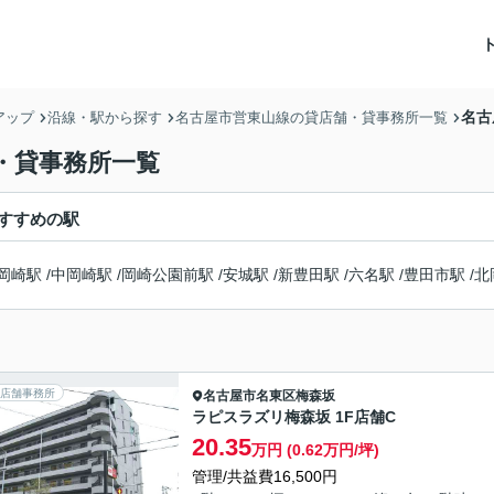
名古
アップ
沿線・駅から探す
名古屋市営東山線の貸店舗・貸事務所一覧
・貸事務所一覧
すすめの駅
岡崎駅
/
中岡崎駅
/
岡崎公園前駅
/
安城駅
/
新豊田駅
/
六名駅
/
豊田市駅
/
北
店舗事務所
名古屋市名東区
梅森坂
ラピスラズリ梅森坂 1F店舗C
20.35
万円 (0.62万円/坪)
管理/共益費16,500円