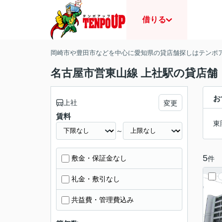
借りる
岡崎市や豊田市などを中心に愛知県の貸店舗探しはテンポ
名古屋市営東山線 上社駅の貸店舗
お
上社
変更
賃料
東
～
5
敷金・保証金なし
件
礼金・敷引なし
共益費・管理費込み