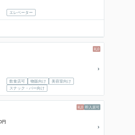
エレベーター
礼0
飲食店可
物販向け
美容室向け
スナック・バー向け
礼0
即入居可
0円