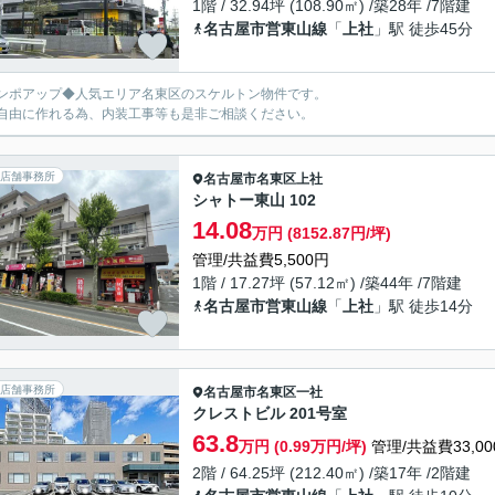
1階 / 32.94坪 (108.90㎡) /築28年 /7階建
名古屋市営東山線
「
上社
」駅 徒歩45分
ンポアップ◆人気エリア名東区のスケルトン物件です。
自由に作れる為、内装工事等も是非ご相談ください。
店舗事務所
名古屋市名東区
上社
シャトー東山 102
14.08
万円 (8152.87円/坪)
管理/共益費5,500円
1階 / 17.27坪 (57.12㎡) /築44年 /7階建
名古屋市営東山線
「
上社
」駅 徒歩14分
店舗事務所
名古屋市名東区
一社
クレストビル 201号室
63.8
万円 (0.99万円/坪)
管理/共益費33,00
2階 / 64.25坪 (212.40㎡) /築17年 /2階建