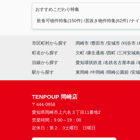
おすすめこだわり特集
飲食可物件特集(150件)
居抜き物件特集(62件)
ナイ
市区町村から探す
岡崎市
豊田市
安城市
刈谷市
町名から探す
欠町
康生通南
西町
三河安城
沿線から探す
愛知環状鉄道
名鉄名古屋本線
駅から探す
東岡崎
中岡崎
岡崎公園前
安城
TENPOUP 岡崎店
〒444-0858
愛知県岡崎市上六名３丁目11番地2
営業時間：
9:00～19：00
定休日：
第２、3土曜日 日曜日