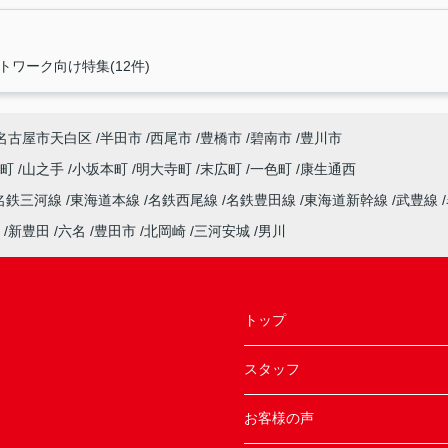
トワーク向け特集(12件)
名古屋市天白区
半田市
西尾市
豊橋市
碧南市
豊川市
南町
山之手
小坂本町
明大寺町
末広町
一色町
康生通西
名鉄三河線
東海道本線
名鉄西尾線
名鉄豊田線
東海道新幹線
武豊線
新豊田
六名
豊田市
北岡崎
三河安城
男川
トップ
スタッフ
お客様の声