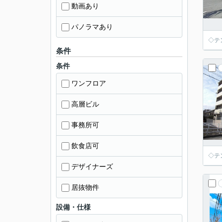
動画あり
パノラマあり
◇テ
条件
条件
ワンフロア
高層ビル
事務所可
飲食店可
◇テ
デザイナーズ
居抜物件
設備・仕様