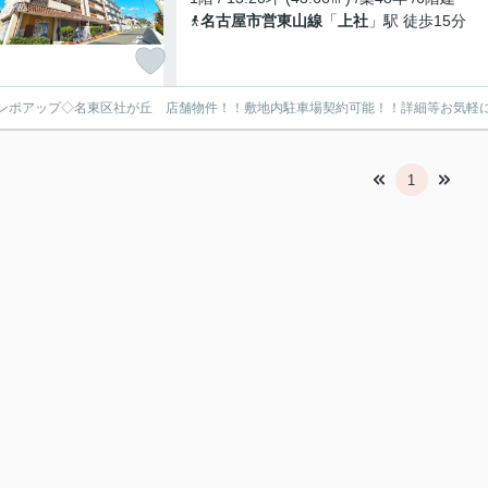
名古屋市営東山線
「
上社
」駅 徒歩15分
ンポアップ◇名東区社が丘 店舗物件！！敷地内駐車場契約可能！！詳細等お気軽
1