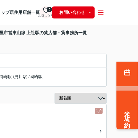
0
トップ
居住用
店舗一覧
お問い合わせ
お気に入り
屋市営東山線 上社駅の貸店舗・貸事務所一覧
岡崎駅
/
男川駅
/
岡崎駅
来店予約
礼0