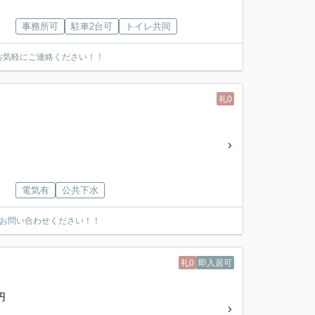
事務所可
駐車2台可
トイレ共同
お気軽にご連絡ください！！
礼0
電気有
公共下水
にお問い合わせください！！
礼0
即入居可
円