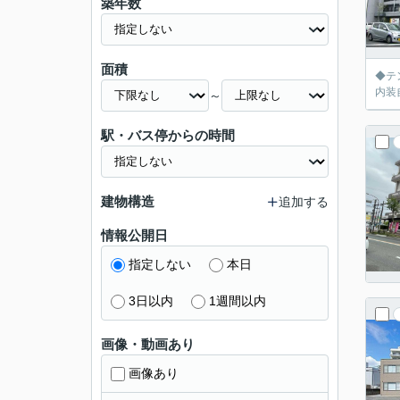
築年数
面積
◆テ
内装
～
駅・バス停からの時間
建物構造
追加する
情報公開日
指定しない
本日
3日以内
1週間以内
画像・動画あり
画像あり