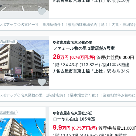
名古屋市営東山線
「
上社
」駅 徒歩10分
ンポアップ◇名東区一社 事務所物件！！敷地内駐車場契約可能！！内覧・詳細等
店舗事務所
名古屋市名東区
牧の里
ファミール牧の里 1階店舗A号室
26
万円 (0.76万円/坪)
管理/共益費6,000円
1階 / 34.43坪 (113.82㎡) /築41年 /5階建
名古屋市営東山線
「
上社
」駅 徒歩34分
ンポアップ◇名東区牧の里 1階貸店舗！！駐車場契約可能！！業種相談等お気軽
店舗事務所
名古屋市名東区
社が丘
ローヤル白山 105号室
9.9
万円 (0.75万円/坪)
管理/共益費11,000
1階 / 13.20坪 (43.66㎡) /築48年 /6階建