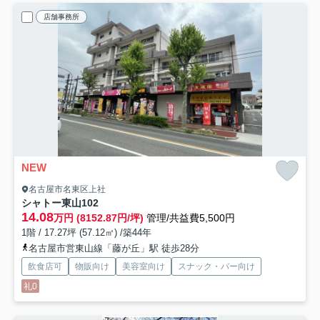
店舗事務所
NEW
名古屋市名東区上社
シャトー東山
102
14.08
万円 (8152.87円/坪)
管理/共益費5,500円
1階 / 17.27坪 (57.12㎡) /築44年
名古屋市営東山線「藤が丘」駅 徒歩28分
飲食店可
物販向け
美容室向け
スナック・バー向け
礼0