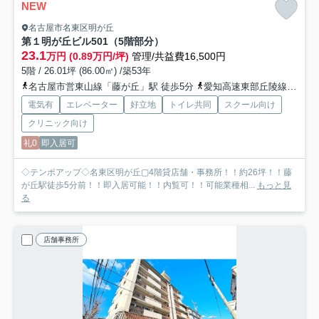
NEW
名古屋市名東区明が丘
第１明が丘ビル
501（5階部分）
23.1
万円 (0.89万円/坪)
管理/共益費16,500円
5階 / 26.01坪 (86.00㎡) /築53年
名古屋市営東山線「藤が丘」駅 徒歩5分
愛知高速東部丘陵線「藤が丘」駅 徒歩5分
電気有
エレベーター
好立地
トイレ共同
スクール向け
クリニック向け
礼0
即入居可
◇テンポアップ◇名東区明が丘▢4階貸店舗・事務所！！約26坪！！藤
が丘駅徒歩5分前！！即入居可能！！内覧可！！可能業種相...
もっと見
る
店舗事務所