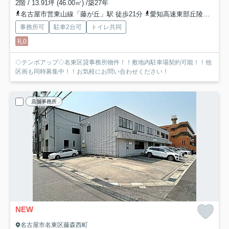
2階 / 13.91坪 (46.00㎡) /築27年
名古屋市営東山線「藤が丘」駅 徒歩21分
愛知高速東部丘陵線「藤が丘」駅 徒歩21分
事務所可
駐車2台可
トイレ共同
礼0
◇テンポアップ◇名東区貸事務所物件！！敷地内駐車場契約可能！！他
区画も同時募集中！！お気軽にお問い合わせください！
店舗事務所
NEW
名古屋市名東区藤森西町