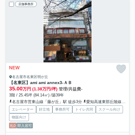
店舗事務所
NEW
名古屋市名東区明が丘
【名東区】ami ami annex
3-ＡＢ
35.00
万円 (1.38万円/坪)
管理/共益費-
3階 / 25.45坪 (84.14㎡) /築39年
名古屋市営東山線「藤が丘」駅 徒歩3分
愛知高速東部丘陵線「藤が丘」駅 徒歩3分
エレベーター
好立地
事務所可
トイレ共同
スクール向け
物販向け
礼0
即入居可