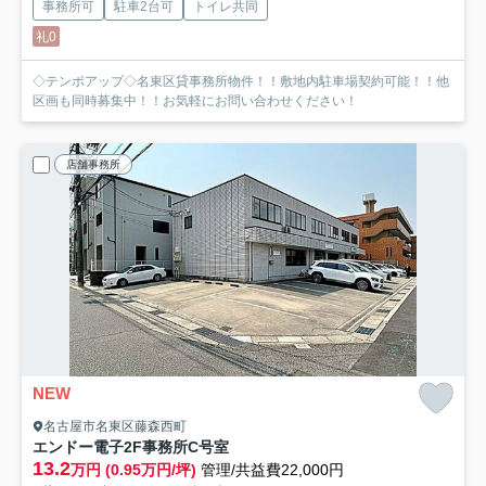
事務所可
駐車2台可
トイレ共同
礼0
◇テンポアップ◇名東区貸事務所物件！！敷地内駐車場契約可能！！他
区画も同時募集中！！お気軽にお問い合わせください！
店舗事務所
NEW
名古屋市名東区藤森西町
エンドー電子2F事務所
C号室
13.2
万円 (0.95万円/坪)
管理/共益費22,000円