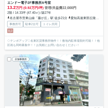
エンドー電子2F事務所
A号室
13.2
万円 (0.92万円/坪)
管理/共益費22,000円
2階 / 14.33坪 (47.40㎡) /築27年
名古屋市営東山線「藤が丘」駅 徒歩21分
愛知高速東部丘陵線「藤が丘」駅 徒歩21分
事務所可
駐車2台可
トイレ共同
礼0
◇テンポアップ◇名東区貸事務所物件！！敷地内駐車場契約可能！！他
区画も同時募集中！！お気軽にお問い合わせください！
店舗事務所