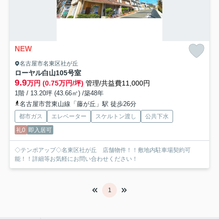
NEW
名古屋市名東区社が丘
ローヤル白山
105号室
9.9
万円 (0.75万円/坪)
管理/共益費11,000円
1階 / 13.20坪 (43.66㎡) /築48年
名古屋市営東山線「藤が丘」駅 徒歩26分
都市ガス
エレベーター
スケルトン渡し
公共下水
礼0
即入居可
◇テンポアップ◇名東区社が丘 店舗物件！！敷地内駐車場契約可
能！！詳細等お気軽にお問い合わせください！
1