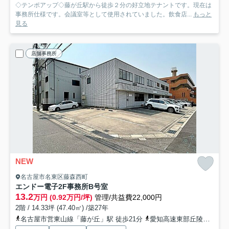
◇テンポアップ◇藤が丘駅から徒歩２分の好立地テナントです。現在は
事務所仕様です。会議室等として使用されていました。飲食店...
もっと
見る
店舗事務所
NEW
名古屋市名東区藤森西町
エンドー電子2F事務所
B号室
13.2
万円 (0.92万円/坪)
管理/共益費22,000円
2階 / 14.33坪 (47.40㎡) /築27年
名古屋市営東山線「藤が丘」駅 徒歩21分
愛知高速東部丘陵線「藤が丘」駅 徒歩21分