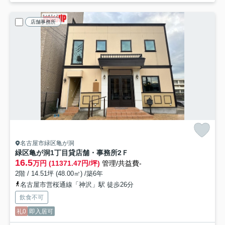
店舗事務所
名古屋市緑区亀が洞
緑区亀が洞1丁目貸店舗・事務所
2Ｆ
16.5
万円 (11371.47円/坪)
管理/共益費-
2階 / 14.51坪 (48.00㎡) /築6年
名古屋市営桜通線「神沢」駅 徒歩26分
飲食不可
礼0
即入居可