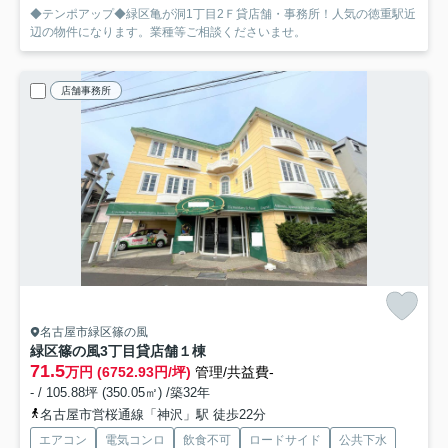
◆テンポアップ◆緑区亀が洞1丁目2Ｆ貸店舗・事務所！人気の徳重駅近
辺の物件になります。業種等ご相談くださいませ。
店舗事務所
名古屋市緑区篠の風
緑区篠の風3丁目貸店舗
１棟
71.5
万円 (6752.93円/坪)
管理/共益費-
- / 105.88坪 (350.05㎡) /築32年
名古屋市営桜通線「神沢」駅 徒歩22分
エアコン
電気コンロ
飲食不可
ロードサイド
公共下水