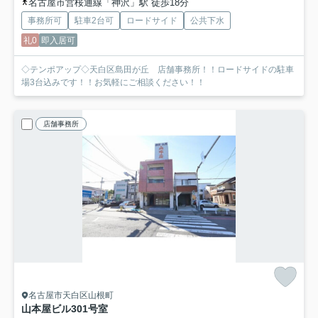
名古屋市営桜通線「神沢」駅 徒歩18分
事務所可
駐車2台可
ロードサイド
公共下水
礼0
即入居可
◇テンポアップ◇天白区島田が丘 店舗事務所！！ロードサイドの駐車
場3台込みです！！お気軽にご相談ください！！
店舗事務所
名古屋市天白区山根町
山本屋ビル
301号室