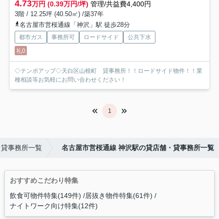
4.73
万円 (0.39万円/坪)
管理/共益費4,400円
3階 / 12.25坪 (40.50㎡) /築37年
名古屋市営桜通線「神沢」駅 徒歩28分
都市ガス
事務所可
ロードサイド
公共下水
礼0
◇テンポアップ◇天白区山根町 貸事務所！！ロードサイド物件！！業
種相談等お気軽にお問い合わせください！
1
・貸事務所一覧
名古屋市営桜通線 神沢駅の貸店舗・貸事務所一覧
おすすめこだわり特集
飲食可物件特集(149件)
居抜き物件特集(61件)
ナイトワーク向け特集(12件)