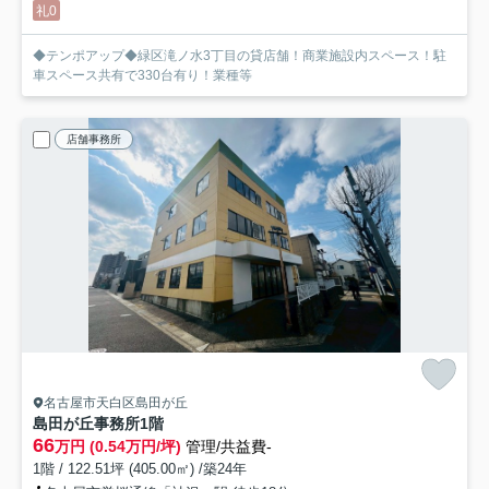
礼0
◆テンポアップ◆緑区滝ノ水3丁目の貸店舗！商業施設内スペース！駐
車スペース共有で330台有り！業種等
店舗事務所
名古屋市天白区島田が丘
島田が丘事務所
1階
66
万円 (0.54万円/坪)
管理/共益費-
1階 / 122.51坪 (405.00㎡) /築24年