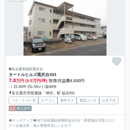
名古屋市緑区黒沢台
タートルヒルズ黒沢台
303
7.8
万円 (0.5万円/坪)
管理/共益費4,500円
- / 15.60坪 (51.59㎡) /築40年
名古屋市営桜通線「神沢」駅 徒歩8分
バス・トイレ別
エアコン
都市ガス
電気コンロ
公共下水
礼0
即入居可
◆テンポアップ◆地下鉄桜通線徳重駅徒歩5分！商業施設充実のエリ
ア！設備充実、個人事務所等にいかがで