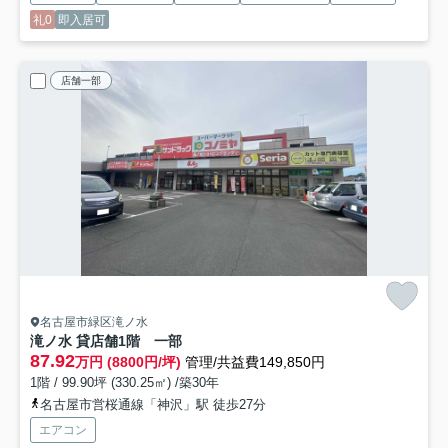
礼0
即入居可
店舗一部
名古屋市緑区滝ノ水
滝ノ水 貸店舗
1階 一部
87.92
万円 (8800円/坪)
管理/共益費149,850円
1階 / 99.90坪 (330.25㎡) /築30年
名古屋市営桜通線「神沢」駅 徒歩27分
エアコン