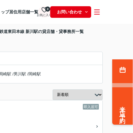
0
トップ
居住用
店舗一覧
お問い合わせ
お気に入り
鉄道東田本線 新川駅の貸店舗・貸事務所一覧
岡崎駅
/
男川駅
/
岡崎駅
来店予約
即入居可