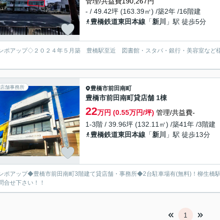
管理/共益費190,267円
- / 49.42坪 (163.39㎡) /築2年 /16階建
豊橋鉄道東田本線
「
新川
」駅 徒歩5分
ンポアップ◇２０２４年５月築 豊橋駅至近 図書館・スタバ・銀行・美容室など
店舗事務所
豊橋市
前田南町
豊橋市前田南町貸店舗 1棟
22
万円 (0.55万円/坪)
管理/共益費-
1-3階 / 39.96坪 (132.11㎡) /築41年 /3階建
豊橋鉄道東田本線
「
新川
」駅 徒歩13分
ンポアップ◆豊橋市前田南町3階建て貸店舗・事務所◆2台駐車場有(無料)！柳生橋
問合せ下さい！！
1