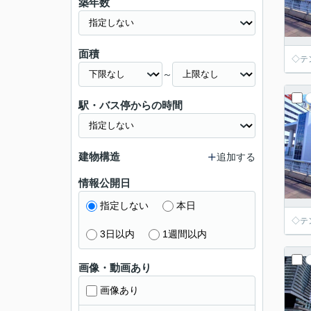
築年数
面積
◇テ
～
駅・バス停からの時間
建物構造
追加する
情報公開日
指定しない
本日
◇テ
3日以内
1週間以内
画像・動画あり
画像あり