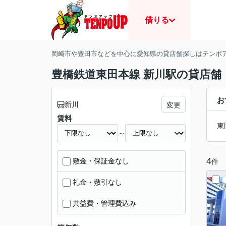
借りる
岡崎市や豊田市などを中心に愛知県の貸店舗探しはテンポ
豊橋鉄道東田本線 新川駅の貸店舗
お
新川
変更
賃料
東
～
4
敷金・保証金なし
件
礼金・敷引なし
共益費・管理費込み