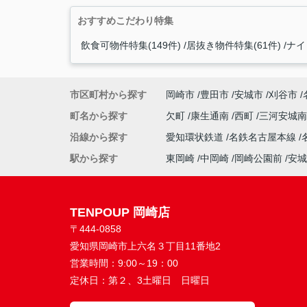
おすすめこだわり特集
飲食可物件特集(149件)
居抜き物件特集(61件)
ナイ
市区町村から探す
岡崎市
豊田市
安城市
刈谷市
町名から探す
欠町
康生通南
西町
三河安城
沿線から探す
愛知環状鉄道
名鉄名古屋本線
駅から探す
東岡崎
中岡崎
岡崎公園前
安城
TENPOUP 岡崎店
〒444-0858
愛知県岡崎市上六名３丁目11番地2
営業時間：
9:00～19：00
定休日：
第２、3土曜日 日曜日