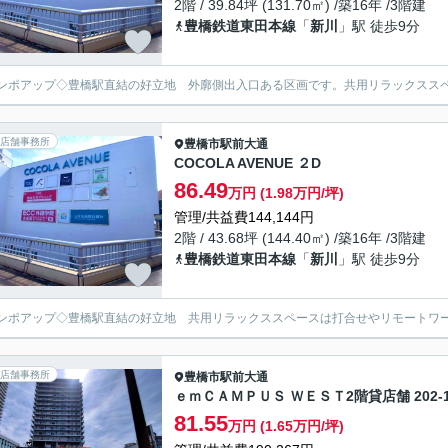
2階 / 39.84坪 (131.70㎡) /築16年 /3階建
豊橋鉄道東田本線
「
新川
」駅 徒歩9分
ンポアップ◇豊橋駅直結の好立地 外廓側出入口ある区画です。共用リラックスス
店舗事務所
豊橋市
駅前大通
COCOLA AVENUE ２D
86.49
万円 (1.98万円/坪)
管理/共益費144,144円
2階 / 43.68坪 (144.40㎡) /築16年 /3階建
豊橋鉄道東田本線
「
新川
」駅 徒歩9分
ンポアップ◇豊橋駅直結の好立地 共用リラックススペースは打合せやリモートワ
店舗事務所
豊橋市
駅前大通
ｅｍＣＡＭＰＵＳ ＷＥＳＴ2階貸店舗 202-
81.55
万円 (1.65万円/坪)