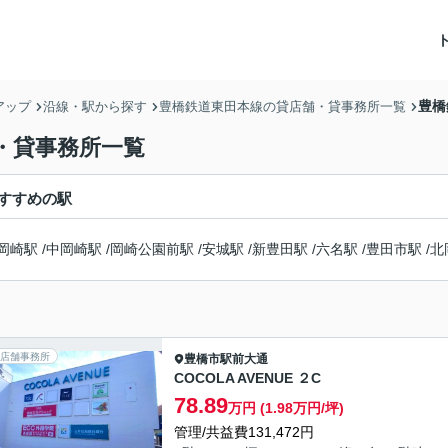
豊橋
アップ
沿線・駅から探す
豊橋鉄道東田本線の貸店舗・貸事務所一覧
・貸事務所一覧
すすめの駅
岡崎駅
/
中岡崎駅
/
岡崎公園前駅
/
安城駅
/
新豊田駅
/
六名駅
/
豊田市駅
/
北
店舗事務所
豊橋市
駅前大通
COCOLA AVENUE ２C
78.89
万円 (1.98万円/坪)
管理/共益費131,472円