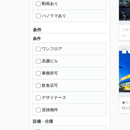
動画あり
パノラマあり
条件
◇テ
い。
条件
ワンフロア
高層ビル
事務所可
飲食店可
デザイナーズ
◆テ
軽お
居抜物件
設備・仕様