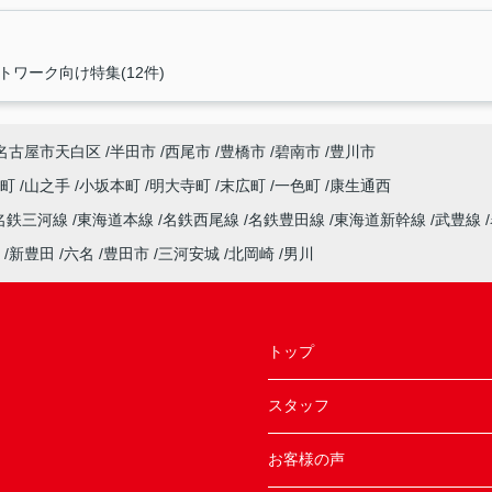
トワーク向け特集(12件)
名古屋市天白区
半田市
西尾市
豊橋市
碧南市
豊川市
南町
山之手
小坂本町
明大寺町
末広町
一色町
康生通西
名鉄三河線
東海道本線
名鉄西尾線
名鉄豊田線
東海道新幹線
武豊線
新豊田
六名
豊田市
三河安城
北岡崎
男川
トップ
スタッフ
お客様の声