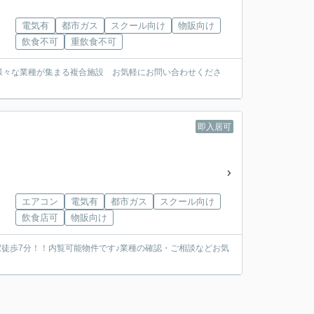
電気有
都市ガス
スクール向け
物販向け
飲食不可
重飲食不可
様々な業種が集まる複合施設 お気軽にお問い合わせくださ
即入居可
エアコン
電気有
都市ガス
スクール向け
飲食店可
物販向け
駅徒歩7分！！内覧可能物件です♪業種の確認・ご相談などお気