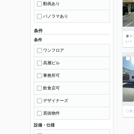
動画あり
パノラマあり
条件
◆テ
条件
い！
ワンフロア
高層ビル
事務所可
飲食店可
デザイナーズ
◇テ
居抜物件
設備・仕様