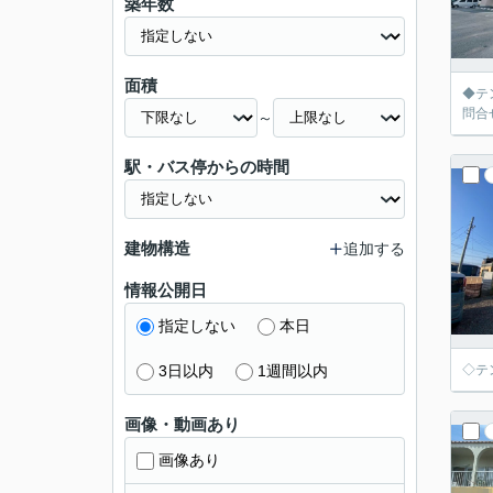
築年数
面積
◆テ
問合
～
駅・バス停からの時間
建物構造
追加する
情報公開日
指定しない
本日
3日以内
1週間以内
◇テ
画像・動画あり
画像あり