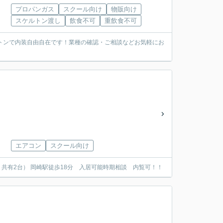
プロパンガス
スクール向け
物販向け
スケルトン渡し
飲食不可
重飲食不可
トンで内装自由自在です！業種の確認・ご相談などお気軽にお
エアコン
スクール向け
共有2台） 岡崎駅徒歩18分 入居可能時期相談 内覧可！！