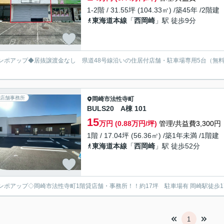
1-2階 / 31.55坪 (104.33㎡) /築45年 /2階建
東海道本線
「
西岡崎
」駅 徒歩9分
ンポアップ◆居抜譲渡金なし 県道48号線沿いの住居付店舗・駐車場専用5台（無
店舗事務所
岡崎市
法性寺町
BULS20 A棟 101
15
万円 (0.88万円/坪)
管理/共益費3,300円
1階 / 17.04坪 (56.36㎡) /築1年未満 /1階建
東海道本線
「
西岡崎
」駅 徒歩52分
ンポアップ◇岡崎市法性寺町1階貸店舗・事務所！！約17坪 駐車場有 岡崎駅徒歩
1