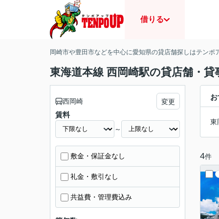
借りる
岡崎市や豊田市などを中心に愛知県の貸店舗探しはテンポ
東海道本線 西岡崎駅の貸店舗・貸
お
西岡崎
変更
賃料
東
～
4
敷金・保証金なし
件
礼金・敷引なし
共益費・管理費込み