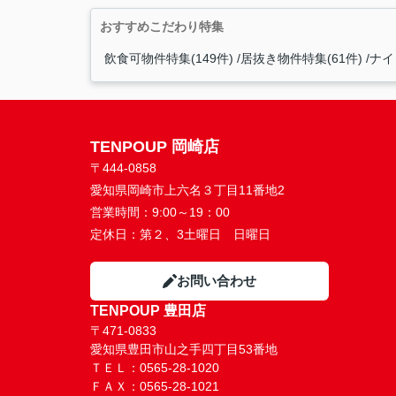
おすすめこだわり特集
飲食可物件特集(149件)
居抜き物件特集(61件)
ナイ
TENPOUP 岡崎店
〒444-0858
愛知県岡崎市上六名３丁目11番地2
営業時間：
9:00～19：00
定休日：
第２、3土曜日 日曜日
お問い合わせ
TENPOUP 豊田店
〒471-0833
愛知県豊田市山之手四丁目53番地
ＴＥＬ：0565-28-1020
ＦＡＸ：0565-28-1021