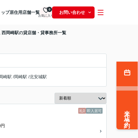
0
トップ
居住用
店舗一覧
お問い合わせ
お気に入り
 西岡崎駅の貸店舗・貸事務所一覧
岡崎駅
/
岡崎駅
/
北安城駅
来店予約
礼0
即入居可
0円