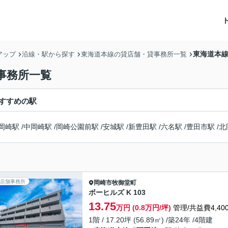
東海道本線
アップ
沿線・駅から探す
東海道本線の貸店舗・貸事務所一覧
事務所一覧
すすめの駅
岡崎駅
/
中岡崎駅
/
岡崎公園前駅
/
安城駅
/
新豊田駅
/
六名駅
/
豊田市駅
/
北
店舗事務所
岡崎市
牧御堂町
ボーヒルズ K 103
13.75
万円 (0.8万円/坪)
管理/共益費4,40
1階 / 17.20坪 (56.89㎡) /築24年 /4階建