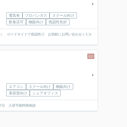
電気有
プロパンガス
スクール向け
飲食店可
物販向け
視認性良好
料） ロードサイドで視認性◎ お気軽にお問い合わせくださ
礼0
エアコン
スクール向け
物販向け
美容室向け
シェアオフィス
17分 入居可能時期相談