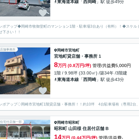
東海道本線
「
西岡崎
」駅 徒歩49分
ンポアップ◆岡崎市牧御堂町のマンション1階・駐車場3台あり（有料）！◆スケル
せ下さい！！
店舗事務所
岡崎市
宮地町
宮地町貸店舗・事務所 1
8
万円 (0.8万円/坪)
管理/共益費5,000円
1階 / 9.98坪 (33.00㎡) /築34年 /3階建
東海道本線
「
西岡崎
」駅 徒歩43分
ンポアップ◇岡崎市宮地町1階貸店舗・事務所！！約10坪 4台駐車場有（専用2台、
住宅付店舗一部
岡崎市
昭和町
昭和町 山田様 住居付店舗 B
14
万円 (0.44万円/坪)
管理/共益費-