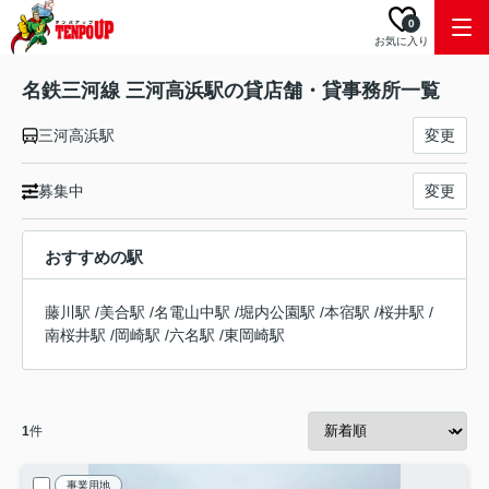
0
お気に入り
名鉄三河線 三河高浜駅の貸店舗・貸事務所一覧
三河高浜駅
変更
募集中
変更
おすすめの駅
藤川駅
/
美合駅
/
名電山中駅
/
堀内公園駅
/
本宿駅
/
桜井駅
/
南桜井駅
/
岡崎駅
/
六名駅
/
東岡崎駅
1
件
事業用地