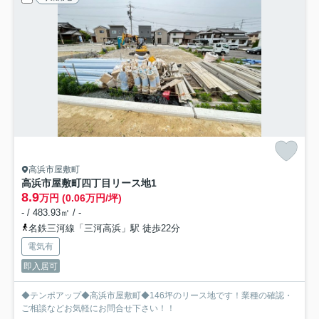
高浜市屋敷町
高浜市屋敷町四丁目リース地
1
8.9
万円 (0.06万円/坪)
- / 483.93㎡ / -
名鉄三河線「三河高浜」駅 徒歩22分
電気有
即入居可
◆テンポアップ◆高浜市屋敷町◆146坪のリース地です！業種の確認・
ご相談などお気軽にお問合せ下さい！！