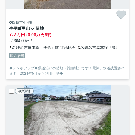
岡崎市生平町
生平町甲出シ 借地
7.7
万円 (0.06万円/坪)
- / 364.00㎡ / -
名鉄名古屋本線「美合」駅 徒歩80分
名鉄名古屋本線「藤川」駅 徒歩87分
即入居可
◆テンポアップ◆県道沿いの借地（雑種地）です！電気、水道残置され
ます。2024年5月から利用可能◆
事業用地