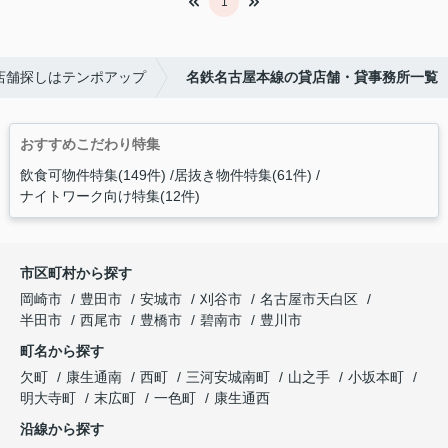
1
店舗探しはテンポアップ
名鉄名古屋本線の貸店舗・貸事務所一覧
おすすめこだわり特集
飲食可物件特集(149件)
居抜き物件特集(61件)
ナイトワーク向け特集(12件)
市区町村から探す
岡崎市
豊田市
安城市
刈谷市
名古屋市天白区
半田市
西尾市
豊橋市
碧南市
豊川市
町名から探す
欠町
康生通南
西町
三河安城南町
山之手
小坂本町
明大寺町
末広町
一色町
康生通西
沿線から探す