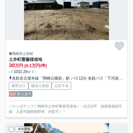
岡崎市土井町
土井町齋藤様借地
30
万円 (0.1万円/坪)
- / 1032.29㎡ / -
名鉄名古屋本線「岡崎公園前」駅 バス12分 名鉄バス「下河原（愛知県）」 停歩12分
都市ガス
陽当り良好
公共下水
礼0
即入居可
◇テンポアップ◇岡崎市土井町事業用借地！！約312坪 他業種相談可
能 入居可能時期即時 内覧可！！
事業用地