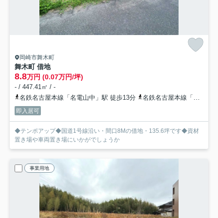
岡崎市舞木町
舞木町 借地
8.8
万円 (0.07万円/坪)
- / 447.41㎡ / -
名鉄名古屋本線「名電山中」駅 徒歩13分
名鉄名古屋本線「藤川」駅 徒歩27分
即入居可
◆テンポアップ◆国道1号線沿い・間口8Mの借地・135.6坪です◆資材
置き場や車両置き場にいかがでしょうか
事業用地