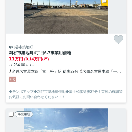
刈谷市築地町
刈谷市築地町4丁目6-7
事業用借地
11
万円 (0.14万円/坪)
- / 264.00㎡ / -
名鉄名古屋本線「富士松」駅 徒歩27分
名鉄名古屋本線「一ツ木」駅 徒歩29分
礼0
◆テンポアップ◆刈谷市築地町借地◆富士松駅徒歩27分！業種の確認等
お気軽にお問い合わせください！！
事業用地