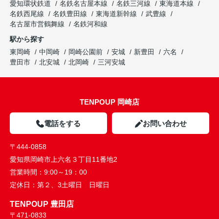
愛知環状鉄道
名鉄名古屋本線
名鉄三河線
東海道本線
名鉄西尾線
名鉄豊田線
東海道新幹線
武豊線
名古屋市営鶴舞線
名鉄河和線
駅から探す
東岡崎
中岡崎
岡崎公園前
安城
新豊田
六名
豊田市
北安城
北岡崎
三河安城
TENPOUP 岡崎店
電話をする
お問い合わせ
〒444-0858
愛知県岡崎市上六名３丁目11番地2
営業時間：
9:00～19：00
定休日：
第２、3土曜日 日曜日
TENPOUP 豊田店
〒471-0833