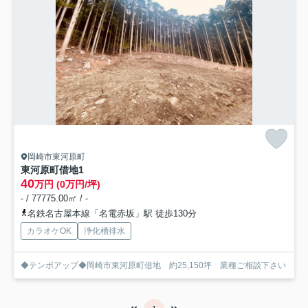
岡崎市東河原町
東河原町借地
1
40
万円 (0万円/坪)
- / 77775.00㎡ / -
名鉄名古屋本線「名電赤坂」駅 徒歩130分
カラオケOK
浄化槽排水
◆テンポアップ◆岡崎市東河原町借地 約25,150坪 業種ご相談下さい