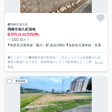
岡崎市保久町
岡崎市保久町借地
6
万円 (0.02万円/坪)
- / 1322.31㎡ / -
名鉄名古屋本線「藤川」駅 徒歩248分
名鉄名古屋本線「名電山中」駅 徒歩293分
◆テンポアップ◆岡崎市保久町借地！！広さについては未測量のため、
概算の数値となります。資材置場やトラック駐車場など、ご用...
もっと
見る
事業用地