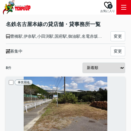
0
お気に入り
名鉄名古屋本線の貸店舗・貸事務所一覧
豊橋駅,伊奈駅,小田渕駅,国府駅,御油駅,名電赤坂駅,名電長沢駅,本宿駅,名電山中駅,藤川駅,美合駅,男川駅,東岡崎駅,岡崎公園前駅,矢作橋駅,宇頭駅,新安城駅,牛田駅,知立駅,一ツ木駅,富士松駅,豊明駅,前後駅,中京競馬場前駅,有松駅,左京山駅,鳴海駅,本星崎駅,本笠寺駅,桜駅,呼続駅,堀田駅,神宮前駅,金山駅,山王駅,名古屋駅,栄生駅,東枇杷島駅,西枇杷島駅,二ツ杁駅,新川橋駅,須ケ口駅,丸ノ内駅,新清洲駅,大里駅,奥田駅,国府宮駅,島氏永駅,妙興寺駅,尾張一宮駅,今伊勢駅,石刀駅,新木曽川駅,黒田駅,木曽川堤駅,笠松駅,岐南駅,茶所駅,加納駅,名鉄岐阜駅
変更
募集中
変更
8
件
事業用地