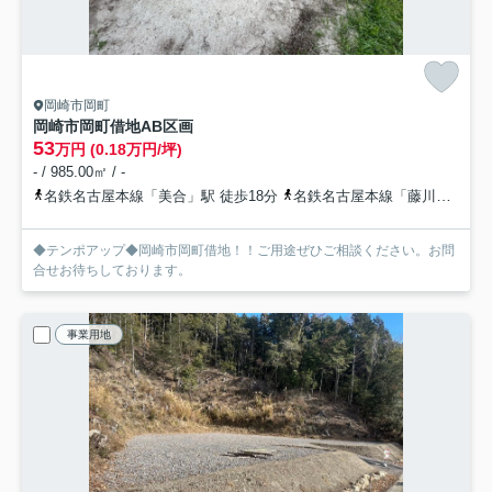
岡崎市岡町
岡崎市岡町借地
AB区画
53
万円 (0.18万円/坪)
- / 985.00㎡ / -
名鉄名古屋本線「美合」駅 徒歩18分
名鉄名古屋本線「藤川」駅 徒歩33分
◆テンポアップ◆岡崎市岡町借地！！ご用途ぜひご相談ください。お問
合せお待ちしております。
事業用地