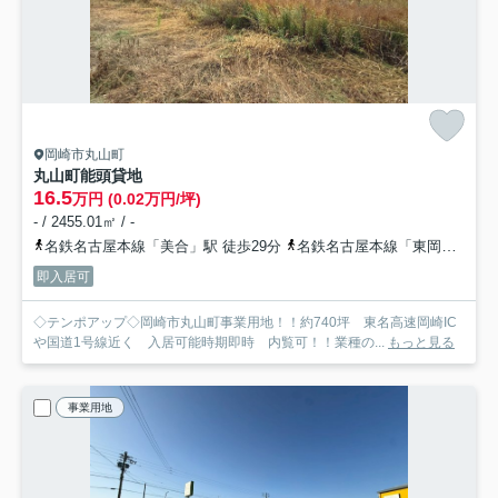
岡崎市丸山町
丸山町能頭貸地
16.5
万円 (0.02万円/坪)
- / 2455.01㎡ / -
名鉄名古屋本線「美合」駅 徒歩29分
名鉄名古屋本線「東岡崎」駅 バス29分 名鉄バス「大平（岡崎市）」 停歩19分
即入居可
◇テンポアップ◇岡崎市丸山町事業用地！！約740坪 東名高速岡崎IC
や国道1号線近く 入居可能時期即時 内覧可！！業種の...
もっと見る
事業用地