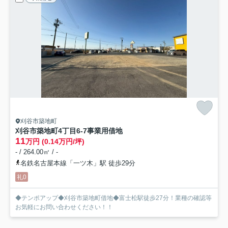
刈谷市築地町
刈谷市築地町4丁目6-7
事業用借地
11
万円 (0.14万円/坪)
- / 264.00㎡ / -
名鉄名古屋本線「一ツ木」駅 徒歩29分
礼0
◆テンポアップ◆刈谷市築地町借地◆富士松駅徒歩27分！業種の確認等
お気軽にお問い合わせください！！