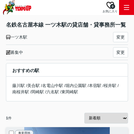
0
お気に入り
名鉄名古屋本線 一ツ木駅の貸店舗・貸事務所一覧
一ツ木駅
変更
募集中
変更
おすすめの駅
藤川駅
/
美合駅
/
名電山中駅
/
堀内公園駅
/
本宿駅
/
桜井駅
/
南桜井駅
/
岡崎駅
/
六名駅
/
東岡崎駅
1
件
事業用地